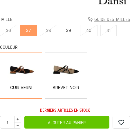
TAILLE
GUIDE DES TAILLES
36
37
38
39
40
41
COULEUR
CUIR
BREVET
VERNI
NOIR
CUIR VERNI
BREVET NOIR
DERNIERS ARTICLES EN STOCK
favorite_border
AJOUTER AU PANIER