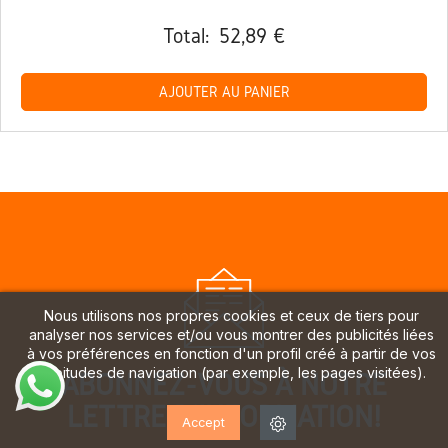
Total:
52,89 €
AJOUTER AU PANIER
Nous utilisons nos propres cookies et ceux de tiers pour
analyser nos services et/ou vous montrer des publicités liées
à vos préférences en fonction d'un profil créé à partir de vos
habitudes de navigation (par exemple, les pages visitées).
ABONNEZ-VOUS À NOTRE
LETTRE D'INFORMATION!
Accept