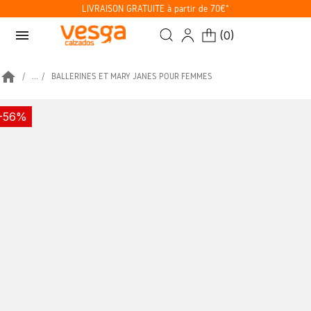
LIVRAISON GRATUITE à partir de 70€*
menu
(
0
)
home
...
BALLERINES ET MARY JANES POUR FEMMES
-56%