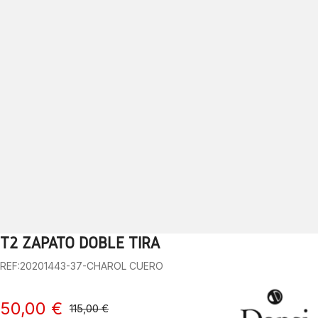
T2 ZAPATO DOBLE TIRA
1
2
3
4
5
6
7
8
9
10
REF:20201443-37-CHAROL CUERO
50,00 €
115,00 €