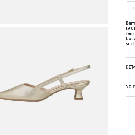
Barm
Les 
femm
bouc
soph
DÉT
VOU