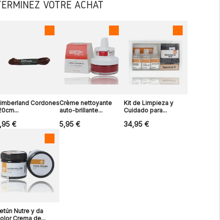
TERMINEZ VOTRE ACHAT
imberland Cordones
Crème nettoyante
Kit de Limpieza y
20cm...
auto-brillante...
Cuidado para...
,95 €
5,95 €
34,95 €
etún Nutre y da
olor Crema de...