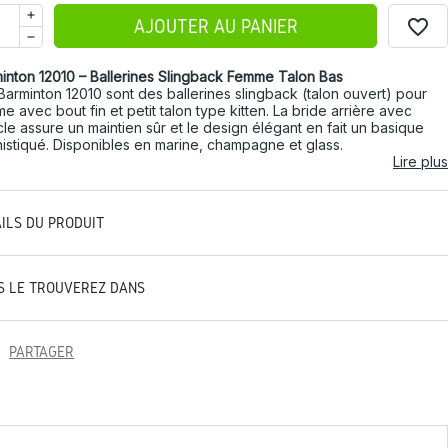
favorite_border
AJOUTER AU PANIER
inton 12010 – Ballerines Slingback Femme Talon Bas
Barminton 12010 sont des ballerines slingback (talon ouvert) pour
e avec bout fin et petit talon type kitten. La bride arrière avec
le assure un maintien sûr et le design élégant en fait un basique
istiqué. Disponibles en marine, champagne et glass.
Lire plus
AILS DU PRODUIT
S LE TROUVEREZ DANS
PARTAGER