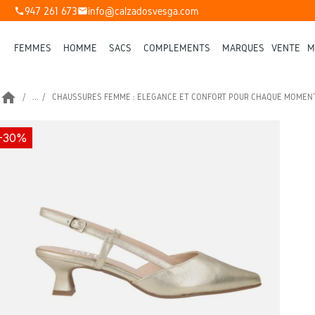
947 261 673
info@calzadosvesga.com
phone
mail
FEMMES
HOMME
SACS
COMPLÉMENTS
MARQUES
VENTE
M
home
...
CHAUSSURES FEMME : ÉLÉGANCE ET CONFORT POUR CHAQUE MOMEN
-30%