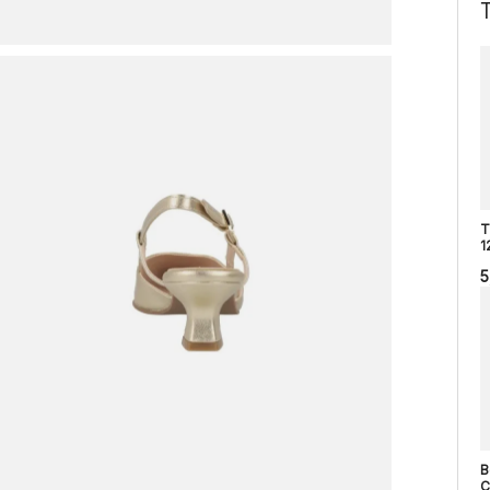
T
1
5
B
C