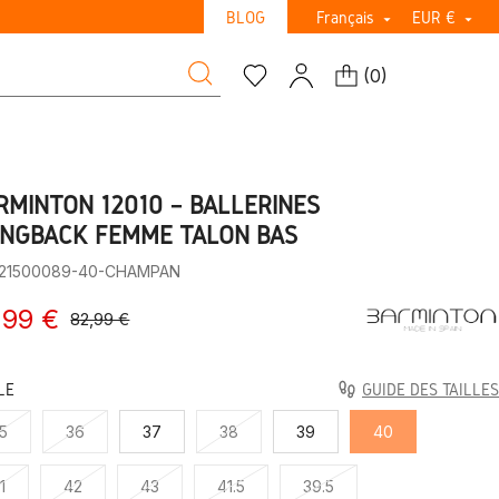
BLOG
Français
EUR €


(
0
)
RMINTON 12010 – BALLERINES
INGBACK FEMME TALON BAS
:21500089-40-CHAMPAN
,99 €
82,99 €
LE
GUIDE DES TAILLES
5
36
37
38
39
40
1
42
43
41.5
39.5