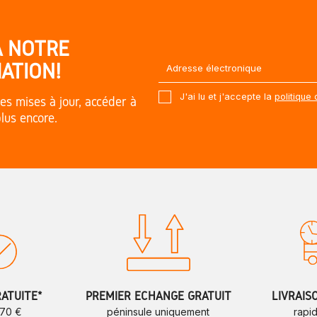
À NOTRE
ATION!
J'ai lu et j'accepte la
politique 
es mises à jour, accéder à
plus encore.
RATUITE*
PREMIER ÉCHANGE GRATUIT
LIVRAIS
 70 €
péninsule uniquement
rapi