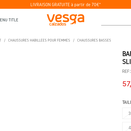
LIVRAISON GRATUITE à partir de 70€*
ENU TITLE
T
CHAUSSURES HABILLÉES POUR FEMMES
CHAUSSURES BASSES
BA
SL
REF
57
TAIL
3
4