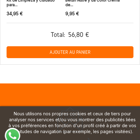
Kit de Limpieza y Cuidado
Betún Nutre y da Color Crema
para...
de...
34,95 €
9,95 €
Total:
56,80 €
AJOUTER AU PANIER
Nous utilisons nos propres cookies et ceux de tiers pour
analyser nos services et/ou vous montrer des publicités liées
à vos préférences en fonction d'un profil créé à partir de vos
habitudes de navigation (par exemple, les pages visitées).