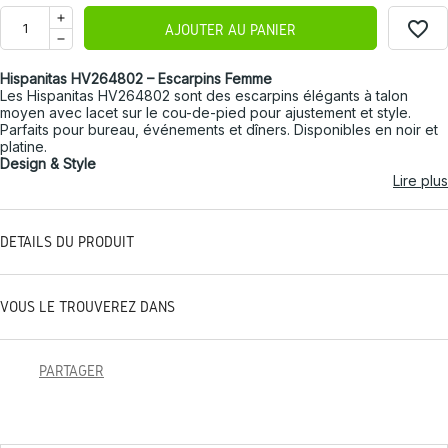
favorite_border
AJOUTER AU PANIER
Hispanitas HV264802 – Escarpins Femme
Les Hispanitas HV264802 sont des escarpins élégants à talon
moyen avec lacet sur le cou-de-pied pour ajustement et style.
Parfaits pour bureau, événements et dîners. Disponibles en noir et
platine.
Design & Style
Lire plus
DÉTAILS DU PRODUIT
VOUS LE TROUVEREZ DANS
PARTAGER