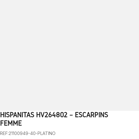
HISPANITAS HV264802 – ESCARPINS
1
2
3
4
5
6
7
8
9
10
FEMME
REF:21100949-40-PLATINO