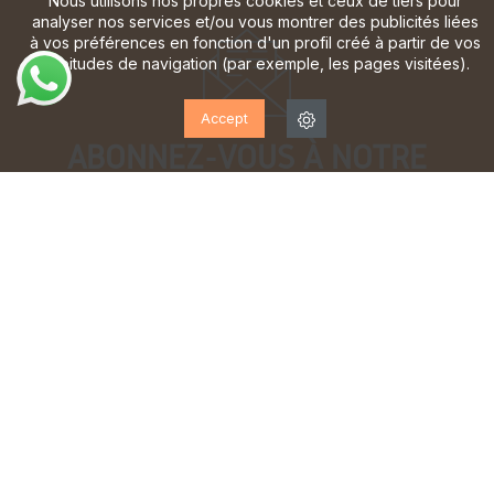
Nous utilisons nos propres cookies et ceux de tiers pour
analyser nos services et/ou vous montrer des publicités liées
à vos préférences en fonction d'un profil créé à partir de vos
habitudes de navigation (par exemple, les pages visitées).
Accept
ABONNEZ-VOUS À NOTRE
LETTRE D'INFORMATION!
Inscrivez-vous pour recevoir des mises à jour, accéder
à des offres exclusives et bien plus encore.
J'ai lu et j'accepte la
politique de confidentialité