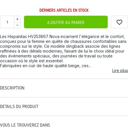
DERNIERS ARTICLES EN STOCK
favorite_border
AJOUTER AU PANIER
Les Hispanitas HV253867 Nova incarnent l'élégance et le confort,
conçues pour la femme en quête de chaussures confortables sans
compromis sur le style. Ce modèle slingback associe des lignes
raffinées à des détails modernes, faisant de lui le choix idéal pour
des événements spéciaux, des journées de travail ou toute
occasion où le style est essentiel.
Fabriquées en cuir de haute qualité beige, ces...
Lire plus
DESCRIPTION
DÉTAILS DU PRODUIT
VOUS LE TROUVEREZ DANS