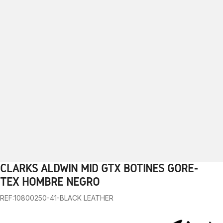
CLARKS ALDWIN MID GTX BOTINES GORE-
1
2
3
4
5
6
7
8
9
10
TEX HOMBRE NEGRO
REF:10800250-41-BLACK LEATHER