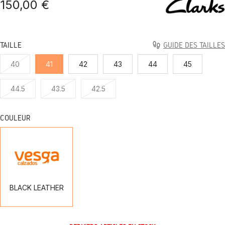
150,00 €
TAILLE
GUIDE DES TAILLES
40
41
42
43
44
45
44.5
43.5
42.5
COULEUR
BLACK
LEATHER
BLACK LEATHER