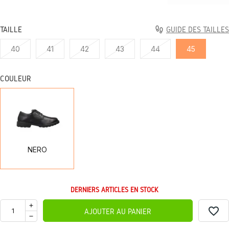
TAILLE
GUIDE DES TAILLES
40
41
42
43
44
45
COULEUR
NERO
NERO
DERNIERS ARTICLES EN STOCK
favorite_border
AJOUTER AU PANIER