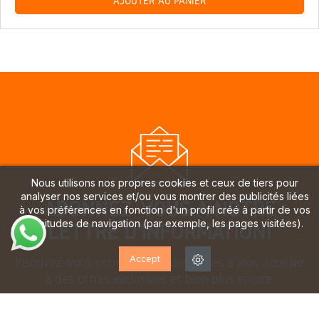
AJOUTER AU PANIER
Nous utilisons nos propres cookies et ceux de tiers pour
analyser nos services et/ou vous montrer des publicités liées
ABONNEZ-VOUS À NOTRE
à vos préférences en fonction d'un profil créé à partir de vos
habitudes de navigation (par exemple, les pages visitées).
LETTRE D'INFORMATION!
Accept
Inscrivez-vous pour recevoir des mises à jour, accéder
à des offres exclusives et bien plus encore.