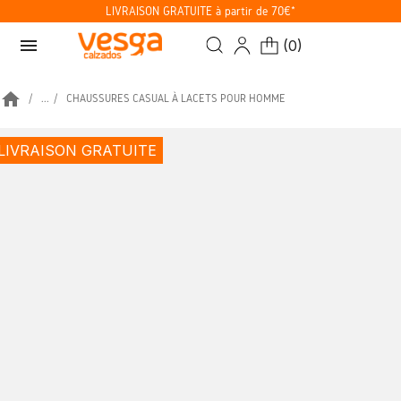
LIVRAISON GRATUITE à partir de 70€*
menu
(
0
)
home
...
CHAUSSURES CASUAL À LACETS POUR HOMME
LIVRAISON GRATUITE