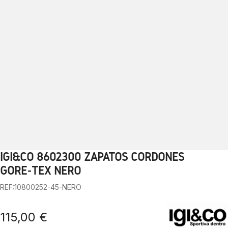
IGI&CO 8602300 ZAPATOS CORDONES
1
2
3
4
5
6
7
8
9
10
GORE-TEX NERO
REF:10800252-45-NERO
115,00 €