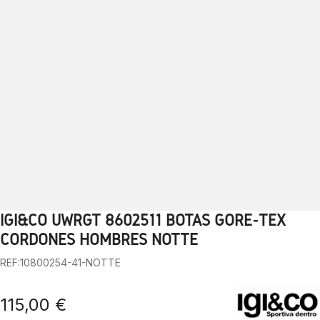
IGI&CO UWRGT 8602511 BOTAS GORE-TEX
1
2
3
4
5
6
7
8
9
10
CORDONES HOMBRES NOTTE
REF:10800254-41-NOTTE
115,00 €