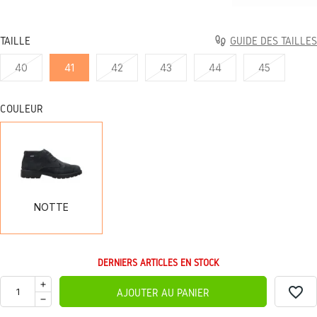
TAILLE
GUIDE DES TAILLES
40
41
42
43
44
45
COULEUR
NOTTE
NOTTE
DERNIERS ARTICLES EN STOCK
favorite_border
AJOUTER AU PANIER