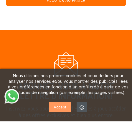
AJOUTER AU PANIER
Nous utilisons nos propres cookies et ceux de tiers pour
analyser nos services et/ou vous montrer des publicités liées
ABONNEZ-VOUS À NOTRE
à vos préférences en fonction d'un profil créé à partir de vos
habitudes de navigation (par exemple, les pages visitées).
LETTRE D'INFORMATION!
Accept
Inscrivez-vous pour recevoir des mises à jour, accéder
à des offres exclusives et bien plus encore.