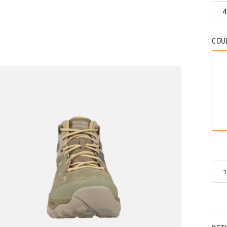
4
COU