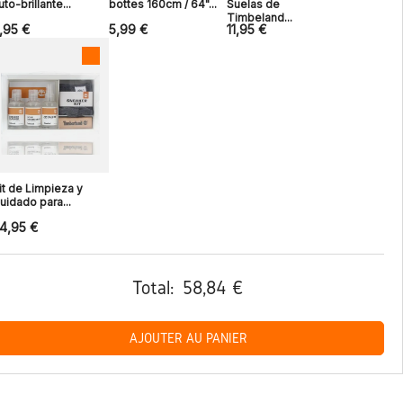
uto-brillante...
bottes 160cm / 64"...
Suelas de
Timbeland...
,95 €
5,99 €
11,95 €
it de Limpieza y
uidado para...
4,95 €
Total:
58,84 €
AJOUTER AU PANIER