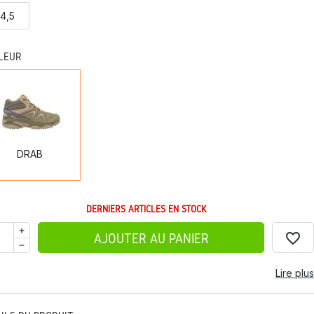
4,5
LEUR
DRAB
DRAB
DERNIERS ARTICLES EN STOCK
favorite_border
AJOUTER AU PANIER
Lire plus