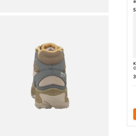
a
5
K
C
3