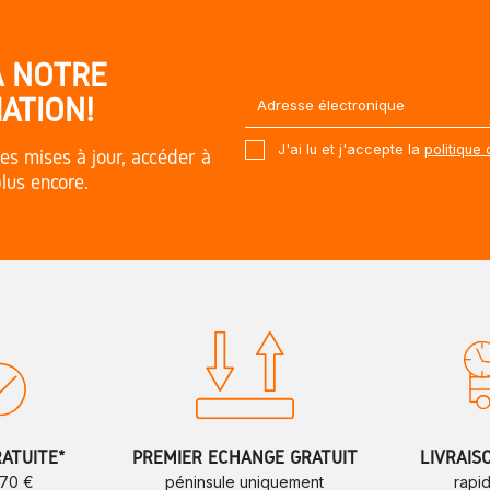
À NOTRE
ATION!
J'ai lu et j'accepte la
politique 
es mises à jour, accéder à
plus encore.
RATUITE*
PREMIER ÉCHANGE GRATUIT
LIVRAIS
 70 €
péninsule uniquement
rapi