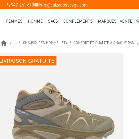
947 261 673
info@calzadosvesga.com
phone
mail
FEMMES
HOMME
SACS
COMPLÉMENTS
MARQUES
VENTE
M
home
...
CHAUSSURES HOMME : STYLE, CONFORT ET QUALITÉ À CHAQUE PAS
LIVRAISON GRATUITE