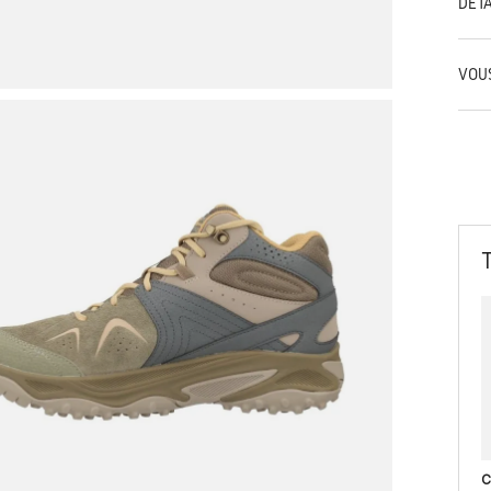
DÉT
VOU
C