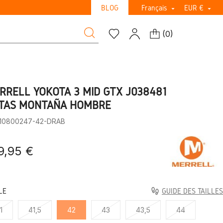
BLOG
Français
EUR €


(
0
)
RRELL YOKOTA 3 MID GTX J038481
TAS MONTAÑA HOMBRE
:10800247-42-DRAB
9,95 €
LE
GUIDE DES TAILLES
1
41,5
42
43
43,5
44