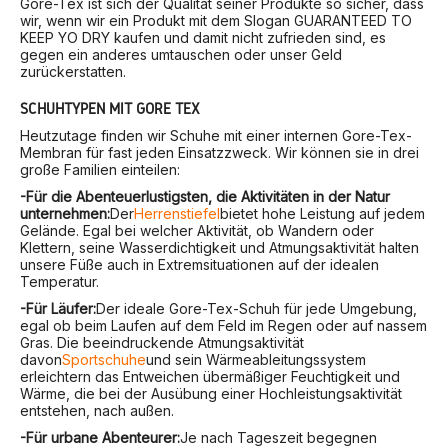
Gore-Tex ist sich der Qualität seiner Produkte so sicher, dass
wir, wenn wir ein Produkt mit dem Slogan GUARANTEED TO
KEEP YO DRY kaufen und damit nicht zufrieden sind, es
gegen ein anderes umtauschen oder unser Geld
zurückerstatten.
SCHUHTYPEN MIT GORE TEX
Heutzutage finden wir Schuhe mit einer internen Gore-Tex-
Membran für fast jeden Einsatzzweck. Wir können sie in drei
große Familien einteilen:
-Für die Abenteuerlustigsten, die Aktivitäten in der Natur
unternehmen:
Der
Herrenstiefel
bietet hohe Leistung auf jedem
Gelände. Egal bei welcher Aktivität, ob Wandern oder
Klettern, seine Wasserdichtigkeit und Atmungsaktivität halten
unsere Füße auch in Extremsituationen auf der idealen
Temperatur.
-Für Läufer:
Der ideale Gore-Tex-Schuh für jede Umgebung,
egal ob beim Laufen auf dem Feld im Regen oder auf nassem
Gras. Die beeindruckende Atmungsaktivität
davon
Sportschuhe
und sein Wärmeableitungssystem
erleichtern das Entweichen übermäßiger Feuchtigkeit und
Wärme, die bei der Ausübung einer Hochleistungsaktivität
entstehen, nach außen.
-Für urbane Abenteurer:
Je nach Tageszeit begegnen