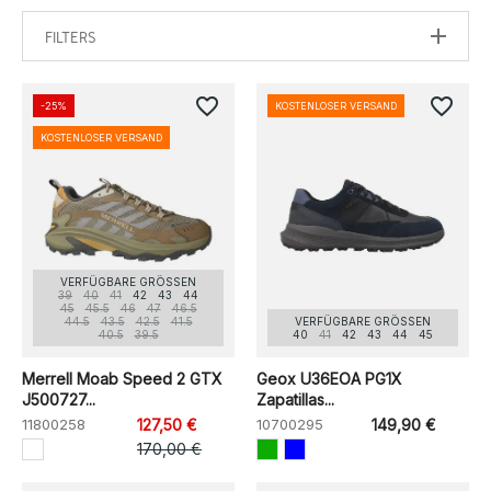
FILTERS
favorite_border
favorite_border
-25%
KOSTENLOSER VERSAND
KOSTENLOSER VERSAND
VERFÜGBARE GRÖSSEN
39
40
41
42
43
44
45
45.5
46
47
46.5
44.5
43.5
42.5
41.5
VERFÜGBARE GRÖSSEN
40.5
39.5
40
41
42
43
44
45
Merrell Moab Speed 2 GTX
Geox U36EOA PG1X
J500727...
Zapatillas...
11800258
127,50 €
10700295
149,90 €
170,00 €