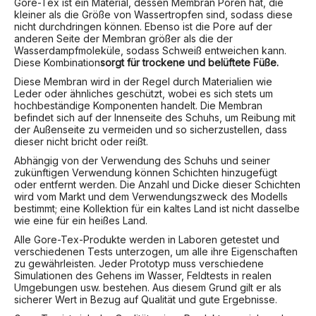
Gore-Tex ist ein Material, dessen Membran Poren hat, die
kleiner als die Größe von Wassertropfen sind, sodass diese
nicht durchdringen können. Ebenso ist die Pore auf der
anderen Seite der Membran größer als die der
Wasserdampfmoleküle, sodass Schweiß entweichen kann.
Diese Kombination
sorgt für trockene und belüftete Füße.
Diese Membran wird in der Regel durch Materialien wie
Leder oder ähnliches geschützt, wobei es sich stets um
hochbeständige Komponenten handelt. Die Membran
befindet sich auf der Innenseite des Schuhs, um Reibung mit
der Außenseite zu vermeiden und so sicherzustellen, dass
dieser nicht bricht oder reißt.
Abhängig von der Verwendung des Schuhs und seiner
zukünftigen Verwendung können Schichten hinzugefügt
oder entfernt werden. Die Anzahl und Dicke dieser Schichten
wird vom Markt und dem Verwendungszweck des Modells
bestimmt; eine Kollektion für ein kaltes Land ist nicht dasselbe
wie eine für ein heißes Land.
Alle Gore-Tex-Produkte werden in Laboren getestet und
verschiedenen Tests unterzogen, um alle ihre Eigenschaften
zu gewährleisten. Jeder Prototyp muss verschiedene
Simulationen des Gehens im Wasser, Feldtests in realen
Umgebungen usw. bestehen. Aus diesem Grund gilt er als
sicherer Wert in Bezug auf Qualität und gute Ergebnisse.