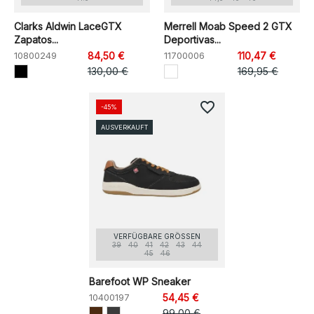
Clarks Aldwin LaceGTX
Merrell Moab Speed 2 GTX
Zapatos...
Deportivas...
10800249
84,50 €
11700006
110,47 €
130,00 €
169,95 €
favorite_border
-45%
AUSVERKAUFT
VERFÜGBARE GRÖSSEN
39
40
41
42
43
44
45
46
Barefoot WP Sneaker
10400197
54,45 €
99,00 €