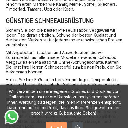
renommierten Marken wie Kamik, Merrel, Sorrel, Skechers,
Timberlad, Tamaris, Ugg oder Keen.
GÜNSTIGE SCHNEEAUSRÜSTUNG
Sichern Sie sich die besten Preise
Calzados Vesga
Weil wir
jeden Tag daran arbeiten, Schuhe der besten Qualität und
der besten Marken zu für jedermann erschwinglichen Preisen
zu erhalten.
Mit Angeboten, Rabatten und Ausverkäufen, die wir
kontinuierlich auf alle unsere Modelle anwenden,
Calzados
Vesga
Es ist ein Maßstab für Online-Schuhgeschäfte. Kaufen
Sie jetzt Ihre Herren-Schneestiefel zum besten Preis, den Sie
bekommen können.
Halten Sie Ihre Füße auch bei sehr niedrigen Temperaturen
warm und halten Sie dank der Sohlen mit perfektem Halt den
Boden fest. Schneestiefel bestehen aus den besten
Wir verwenden unsere eigenen Cookies und Cookies von
Materialien und sind an die extremsten Bedingungen
Drittanbietern, um unsere Dienste zu analysieren und/oder
angepasst, die wir erleben können.
Ihnen Werbung zu zeigen, die Ihren Präferenzen entspricht,
Sie sind auch ein schönes und einfaches Accessoire, das
basierend auf einem Profil, das aus Ihren Surfgewohnheiten
man an den härtesten Wintertagen tragen kann, auch wenn
erstellt wird (z. B. besuchte Seiten).
man nicht in den Schnee geht. Kombinieren Sie sie mit Ihren
informellsten Looks und Sie erhalten einen lässigen und
trendigen Look.
Accept