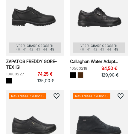
VERFÜGBARE GRÖSSEN
VERFÜGBARE GRÖSSEN
40
41
42
43
44
45
40
41
42
43
44
45
ZAPATOS FREDDY GORE-
Callaghan Water Adapt...
TEX IGI
10500218
84,50 €
10800227
74,25 €
129,90 €
135,00 €
favorite_border
favorite_border
KOSTENLOSER VERSAND
KOSTENLOSER VERSAND