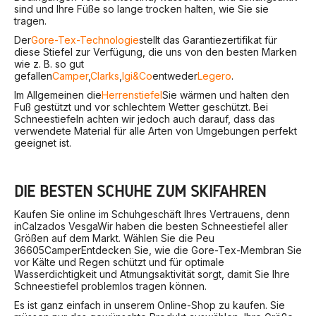
sind und Ihre Füße so lange trocken halten, wie Sie sie
tragen.
Der
Gore-Tex-Technologie
stellt das Garantiezertifikat für
diese Stiefel zur Verfügung, die uns von den besten Marken
wie z. B. so gut
gefallen
Camper
,
Clarks
,
Igi&Co
entweder
Legero
.
Im Allgemeinen die
Herrenstiefel
Sie wärmen und halten den
Fuß gestützt und vor schlechtem Wetter geschützt. Bei
Schneestiefeln achten wir jedoch auch darauf, dass das
verwendete Material für alle Arten von Umgebungen perfekt
geeignet ist.
DIE BESTEN SCHUHE ZUM SKIFAHREN
Kaufen Sie online im Schuhgeschäft Ihres Vertrauens, denn
in
Calzados Vesga
Wir haben die besten Schneestiefel aller
Größen auf dem Markt. Wählen Sie die Peu
36605
Camper
Entdecken Sie, wie die Gore-Tex-Membran Sie
vor Kälte und Regen schützt und für optimale
Wasserdichtigkeit und Atmungsaktivität sorgt, damit Sie Ihre
Schneestiefel problemlos tragen können.
Es ist ganz einfach in unserem Online-Shop zu kaufen. Sie