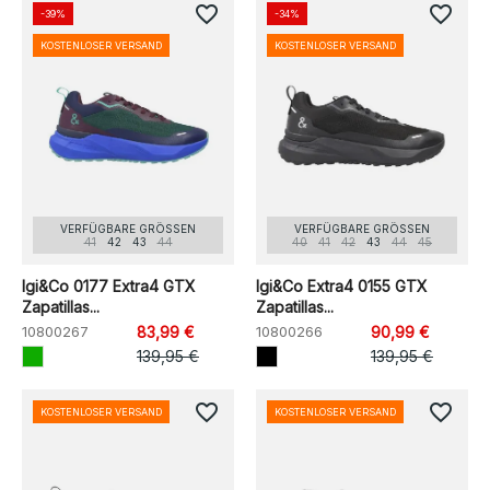
favorite_border
favorite_border
-39%
-34%
KOSTENLOSER VERSAND
KOSTENLOSER VERSAND
VERFÜGBARE GRÖSSEN
VERFÜGBARE GRÖSSEN
41
42
43
44
40
41
42
43
44
45
Igi&Co 0177 Extra4 GTX
Igi&Co Extra4 0155 GTX
Zapatillas...
Zapatillas...
10800267
83,99 €
10800266
90,99 €
139,95 €
139,95 €
favorite_border
favorite_border
KOSTENLOSER VERSAND
KOSTENLOSER VERSAND