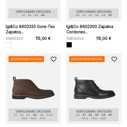
VERFÜGBARE GRÖSSEN
VERFÜGBARE GRÖSSEN
41
42
43
44
40
41
42
43
44
45
Igi&Co 8602333 Gore-Tex
Igi&Co 8602300 Zapatos
Zapatos...
Cordones...
10800253
115,00 €
10800252
115,00 €
favorite_border
favorite_border
KOSTENLOSER VERSAND
KOSTENLOSER VERSAND
VERFÜGBARE GRÖSSEN
VERFÜGBARE GRÖSSEN
41
42
43
44
45
44.5
40
41
42
43
44
45
43.5
42.5
41.5
44.5
43.5
42.5