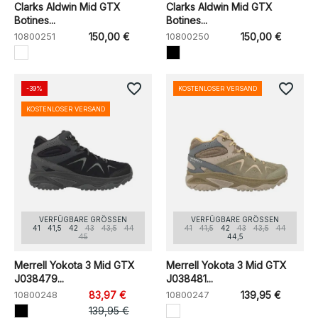
Clarks Aldwin Mid GTX
Clarks Aldwin Mid GTX
Botines...
Botines...
10800251
150,00 €
10800250
150,00 €
favorite_border
favorite_border
-39%
KOSTENLOSER VERSAND
KOSTENLOSER VERSAND
VERFÜGBARE GRÖSSEN
VERFÜGBARE GRÖSSEN
41
41,5
42
43
43,5
44
41
41,5
42
43
43,5
44
45
44,5
Merrell Yokota 3 Mid GTX
Merrell Yokota 3 Mid GTX
J038479...
J038481...
10800248
83,97 €
10800247
139,95 €
139,95 €