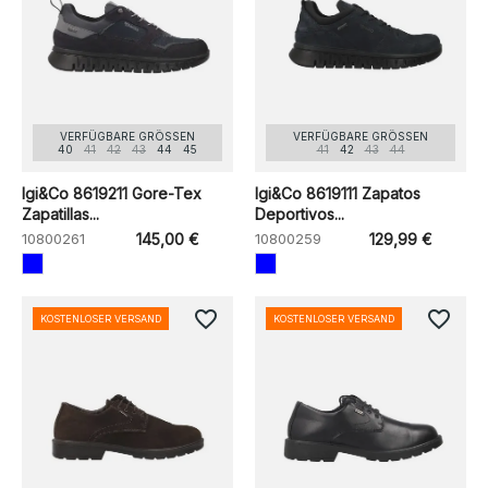
VERFÜGBARE GRÖSSEN
VERFÜGBARE GRÖSSEN
40
41
42
43
44
45
41
42
43
44
Igi&Co 8619211 Gore-Tex
Igi&Co 8619111 Zapatos
Zapatillas...
Deportivos...
10800261
145,00 €
10800259
129,99 €
favorite_border
favorite_border
KOSTENLOSER VERSAND
KOSTENLOSER VERSAND