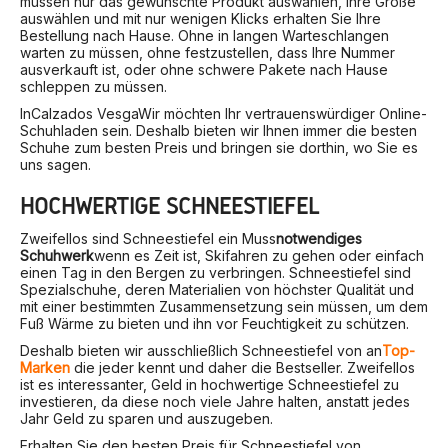
müssen nur das gewünschte Produkt auswählen, Ihre Größe
auswählen und mit nur wenigen Klicks erhalten Sie Ihre
Bestellung nach Hause. Ohne in langen Warteschlangen
warten zu müssen, ohne festzustellen, dass Ihre Nummer
ausverkauft ist, oder ohne schwere Pakete nach Hause
schleppen zu müssen.
In
Calzados Vesga
Wir möchten Ihr vertrauenswürdiger Online-
Schuhladen sein. Deshalb bieten wir Ihnen immer die besten
Schuhe zum besten Preis und bringen sie dorthin, wo Sie es
uns sagen.
HOCHWERTIGE SCHNEESTIEFEL
Zweifellos sind Schneestiefel ein Muss
notwendiges
Schuhwerk
wenn es Zeit ist, Skifahren zu gehen oder einfach
einen Tag in den Bergen zu verbringen. Schneestiefel sind
Spezialschuhe, deren Materialien von höchster Qualität und
mit einer bestimmten Zusammensetzung sein müssen, um dem
Fuß Wärme zu bieten und ihn vor Feuchtigkeit zu schützen.
Deshalb bieten wir ausschließlich Schneestiefel von an
Top-
Marken
die jeder kennt und daher die Bestseller. Zweifellos
ist es interessanter, Geld in hochwertige Schneestiefel zu
investieren, da diese noch viele Jahre halten, anstatt jedes
Jahr Geld zu sparen und auszugeben.
Erhalten Sie den besten Preis für Schneestiefel von