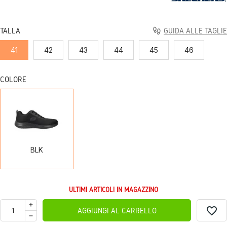
TALLA
GUIDA ALLE TAGLIE
41
42
43
44
45
46
COLORE
BLK
BLK
ULTIMI ARTICOLI IN MAGAZZINO
favorite_border
AGGIUNGI AL CARRELLO