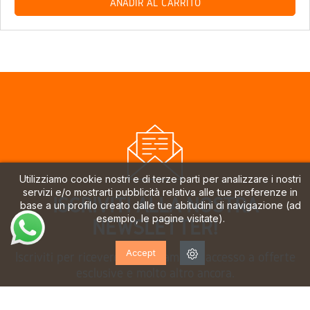
AÑADIR AL CARRITO
Utilizziamo cookie nostri e di terze parti per analizzare i nostri
servizi e/o mostrarti pubblicità relativa alle tue preferenze in
ISCRIVITI ALLA NOSTRA
base a un profilo creato dalle tue abitudini di navigazione (ad
esempio, le pagine visitate).
NEWSLETTER!
Accept
Iscriviti per ricevere aggiornamenti, accesso a offerte
esclusive e molto altro ancora.