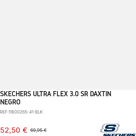
SKECHERS ULTRA FLEX 3.0 SR DAXTIN
1
2
3
4
5
6
7
8
9
10
11
12
13
NEGRO
REF:11800265-41-BLK
52,50 €
69,95 €