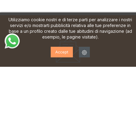
Utilizziamo cookie nostri e di terze parti per analizzare i nostri
servizi e/o mostrarti pubblicità relativa alle tue preferenze in
base a un profilo creato dalle tue abitudini di navigazione (ad
esempio, le pagine visitate).
Accept
ISCRIVITI ALLA NOSTRA
NEWSLETTER!
Iscriviti per ricevere aggiornamenti, accesso a offerte
esclusive e molto altro ancora.