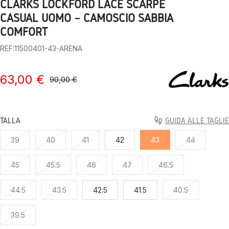
CLARKS LOCKFORD LACE SCARPE
1
2
3
4
5
6
7
8
9
10
CASUAL UOMO – CAMOSCIO SABBIA
COMFORT
REF:11500401-43-ARENA
63,00 €
90,00 €
TALLA
GUIDA ALLE TAGLIE
39
40
41
42
43
44
45
45.5
46
47
46.5
44.5
43.5
42.5
41.5
40.5
39.5