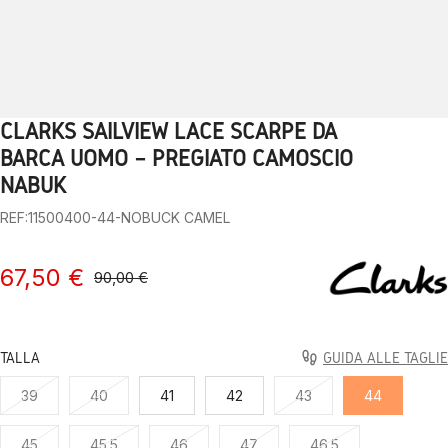
CLARKS SAILVIEW LACE SCARPE DA
1
2
3
4
5
6
7
8
9
BARCA UOMO – PREGIATO CAMOSCIO
NABUK
REF:11500400-44-NOBUCK CAMEL
67,50 €
90,00 €
TALLA
GUIDA ALLE TAGLIE
39
40
41
42
43
44
45
45.5
46
47
46.5