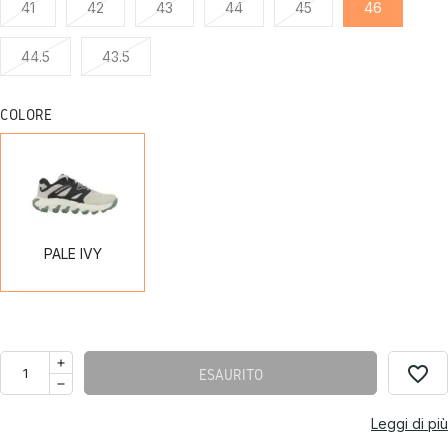
41
42
43
44
45
46
44.5
43.5
COLORE
PALE
IVY
PALE IVY
favorite_border
ESAURITO
Leggi di più