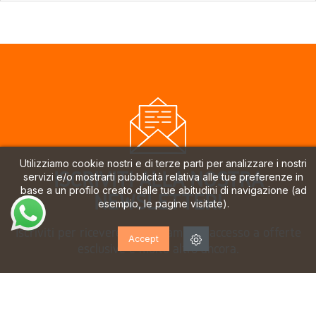
Utilizziamo cookie nostri e di terze parti per analizzare i nostri
ISCRIVITI ALLA NOSTRA
servizi e/o mostrarti pubblicità relativa alle tue preferenze in
base a un profilo creato dalle tue abitudini di navigazione (ad
NEWSLETTER!
esempio, le pagine visitate).
Iscriviti per ricevere aggiornamenti, accesso a offerte
Accept
esclusive e molto altro ancora.