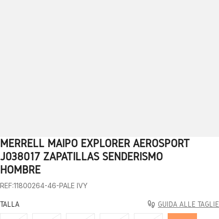
MERRELL MAIPO EXPLORER AEROSPORT
1
2
3
4
5
6
7
8
9
10
11
12
13
J038017 ZAPATILLAS SENDERISMO
HOMBRE
REF:11800264-46-PALE IVY
TALLA
GUIDA ALLE TAGLIE