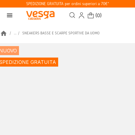
SPEDIZIONE GRATUITA per ordini superiori a 70€*
menu
(
0
)
home
...
SNEAKERS BASSE E SCARPE SPORTIVE DA UOMO
NUOVO
SPEDIZIONE GRATUITA