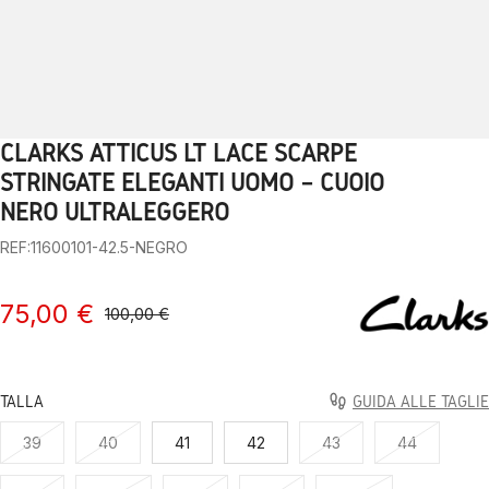
CLARKS ATTICUS LT LACE SCARPE
1
2
3
4
5
6
7
8
9
10
STRINGATE ELEGANTI UOMO – CUOIO
NERO ULTRALEGGERO
REF:11600101-42.5-NEGRO
75,00 €
100,00 €
TALLA
GUIDA ALLE TAGLIE
39
40
41
42
43
44