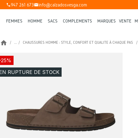
947 261 673
info@calzadosvesga.com
phone
mail
FEMMES
HOMME
SACS
COMPLÉMENTS
MARQUES
VENTE
M
home
...
CHAUSSURES HOMME : STYLE, CONFORT ET QUALITÉ À CHAQUE PAS
-25%
EN RUPTURE DE STOCK