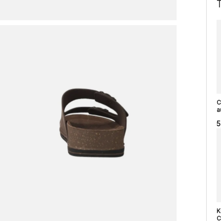
C
a
5
K
C