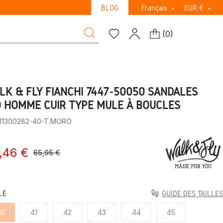
BLOG
Français
EUR €


(
0
)
LK & FLY FIANCHI 7447-50050 SANDALES
O HOMME CUIR TYPE MULE À BOUCLES
:11300282-40-T.MORO
,46 €
65,95 €
LE
GUIDE DES TAILLES
40
41
42
43
44
45