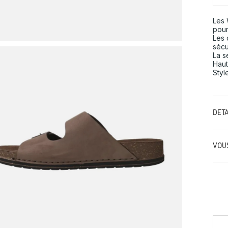
Les 
pour
Les 
sécu
La s
Haut
Styl
DÉT
VOU