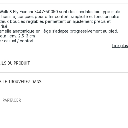
Walk & Fly Fianchi 7447-50050 sont des sandales bio type mule
 homme, conçues pour offrir confort, simplicité et fonctionnalité.
deux boucles réglables permettent un ajustement précis et
risé.
emelle anatomique en liège s’adapte progressivement au pied.
eur : env. 2,5–3 cm
e : casual / confort
Lire plus
AILS DU PRODUIT
S LE TROUVEREZ DANS
PARTAGER