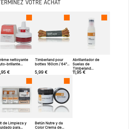
TERMINEZ VOTRE ACHAT
rème nettoyante
Timberland pour
Abrillantador de
uto-brillante...
bottes 160cm / 64"...
Suelas de
Timbeland...
,95 €
5,99 €
11,95 €
it de Limpieza y
Betún Nutre y da
uidado para...
Color Crema de...