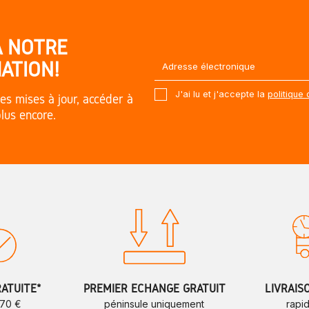
À NOTRE
ATION!
J'ai lu et j'accepte la
politique 
es mises à jour, accéder à
plus encore.
RATUITE*
PREMIER ÉCHANGE GRATUIT
LIVRAIS
 70 €
péninsule uniquement
rapi