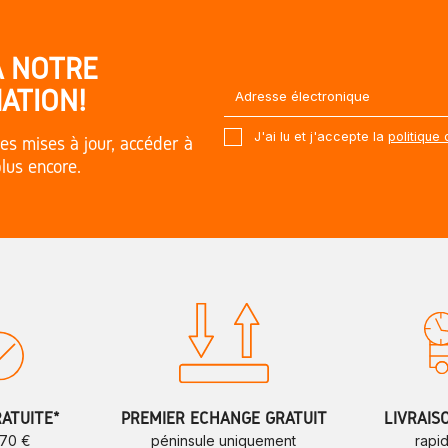
À NOTRE
ATION!
J'ai lu et j'accepte la
politique 
es mises à jour, accéder à
plus encore.
RATUITE*
PREMIER ÉCHANGE GRATUIT
LIVRAIS
 70 €
péninsule uniquement
rapi