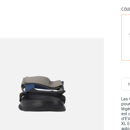
COU
Les 
pour
légè
est 
d’EV
XL E
auto