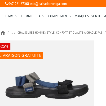
947 261 673
info@calzadosvesga.com
phone
mail
FEMMES
HOMME
SACS
COMPLÉMENTS
MARQUES
VENTE
M
home
...
CHAUSSURES HOMME : STYLE, CONFORT ET QUALITÉ À CHAQUE PAS
-25%
LIVRAISON GRATUITE