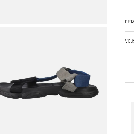
DÉT
VOU