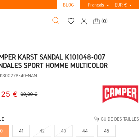
BLOG
Français
EUR €


(
0
)
MPER KARST SANDAL K101048-007
NDALES SPORT HOMME MULTICOLOR
:11300278-40-NAN
,25 €
99,00 €
LE
GUIDE DES TAILLES
40
41
42
43
44
45