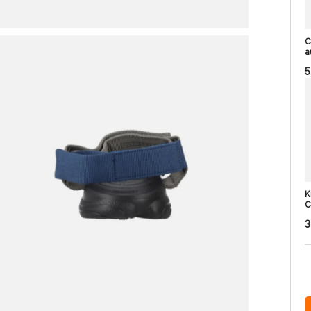
C
a
5
K
C
3