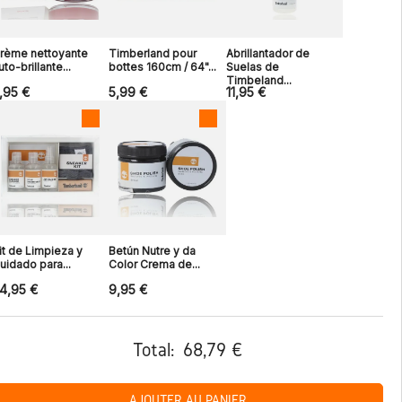
rème nettoyante
Timberland pour
Abrillantador de
uto-brillante...
bottes 160cm / 64"...
Suelas de
Timbeland...
,95 €
5,99 €
11,95 €
it de Limpieza y
Betún Nutre y da
uidado para...
Color Crema de...
4,95 €
9,95 €
Total:
68,79 €
AJOUTER AU PANIER