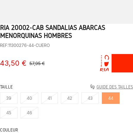
RIA 20002-CAB SANDALIAS ABARCAS
1
2
3
4
5
6
7
8
9
10
MENORQUINAS HOMBRES
REF:11300276-44-CUERO
43,50 €
57,95 €
TAILLE
GUIDE DES TAILLES
39
40
41
42
43
44
45
46
COULEUR