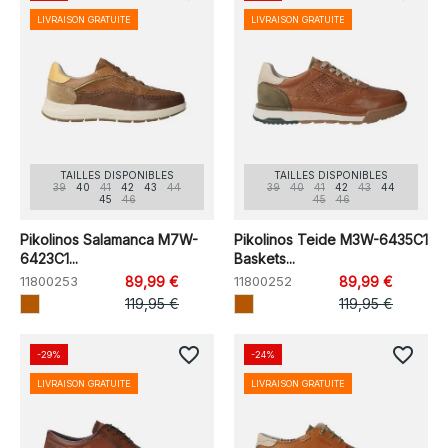
LIVRAISON GRATUITE
LIVRAISON GRATUITE
TAILLES DISPONIBLES
TAILLES DISPONIBLES
39
40
41
42
43
44
39
40
41
42
43
44
45
46
45
46
Pikolinos Salamanca M7W-
Pikolinos Teide M3W-6435C1
6423C1...
Baskets...
11800253
89,99 €
11800252
89,99 €
119,95 €
119,95 €
favorite_border
favorite_border
-29%
-24%
LIVRAISON GRATUITE
LIVRAISON GRATUITE