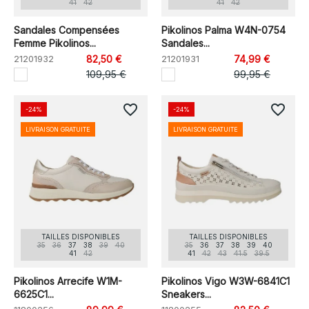
41
42
41
42
Sandales Compensées
Pikolinos Palma W4N-0754
Femme Pikolinos...
Sandales...
21201932
82,50 €
21201931
74,99 €
109,95 €
99,95 €
favorite_border
favorite_border
-24%
-24%
LIVRAISON GRATUITE
LIVRAISON GRATUITE
TAILLES DISPONIBLES
TAILLES DISPONIBLES
35
36
37
38
39
40
35
36
37
38
39
40
41
42
41
42
43
41.5
39.5
Pikolinos Arrecife W1M-
Pikolinos Vigo W3W-6841C1
6625C1...
Sneakers...