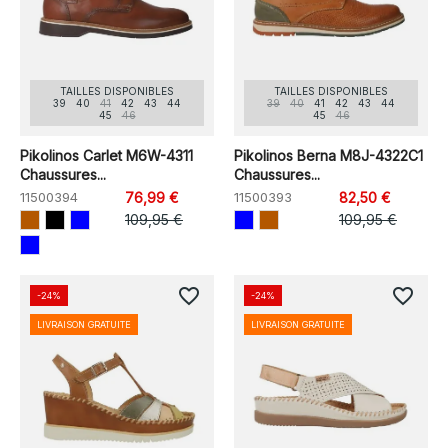
TAILLES DISPONIBLES
TAILLES DISPONIBLES
39
40
41
42
43
44
39
40
41
42
43
44
45
46
45
46
Pikolinos Carlet M6W-4311
Pikolinos Berna M8J-4322C1
Chaussures...
Chaussures...
11500394
76,99 €
11500393
82,50 €
109,95 €
109,95 €
favorite_border
favorite_border
-24%
-24%
LIVRAISON GRATUITE
LIVRAISON GRATUITE