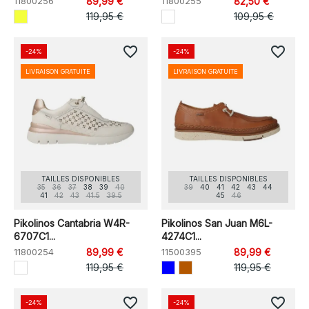
11800256
89,99 €
11800255
82,50 €
119,95 €
109,95 €
favorite_border
favorite_border
-24%
-24%
LIVRAISON GRATUITE
LIVRAISON GRATUITE
TAILLES DISPONIBLES
TAILLES DISPONIBLES
35
36
37
38
39
40
39
40
41
42
43
44
41
42
43
41.5
39.5
45
46
Pikolinos Cantabria W4R-
Pikolinos San Juan M6L-
6707C1...
4274C1...
11800254
89,99 €
11500395
89,99 €
119,95 €
119,95 €
favorite_border
favorite_border
-24%
-24%