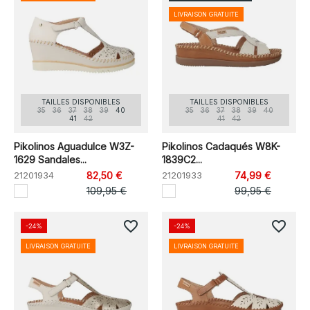
LIVRAISON GRATUITE
TAILLES DISPONIBLES
TAILLES DISPONIBLES
35
36
37
38
39
40
35
36
37
38
39
40
41
42
41
42
Pikolinos Aguadulce W3Z-
Pikolinos Cadaqués W8K-
1629 Sandales...
1839C2...
21201934
82,50 €
21201933
74,99 €
109,95 €
99,95 €
favorite_border
favorite_border
-24%
-24%
LIVRAISON GRATUITE
LIVRAISON GRATUITE