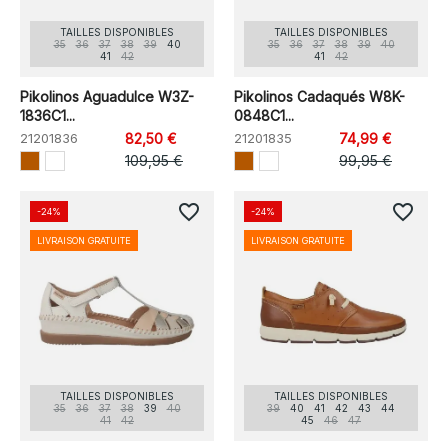
TAILLES DISPONIBLES
TAILLES DISPONIBLES
35
36
37
38
39
40
35
36
37
38
39
40
41
42
41
42
Pikolinos Aguadulce W3Z-
Pikolinos Cadaqués W8K-
1836C1...
0848C1...
21201836
82,50 €
21201835
74,99 €
109,95 €
99,95 €
favorite_border
favorite_border
-24%
-24%
LIVRAISON GRATUITE
LIVRAISON GRATUITE
TAILLES DISPONIBLES
TAILLES DISPONIBLES
35
36
37
38
39
40
39
40
41
42
43
44
41
42
45
46
47