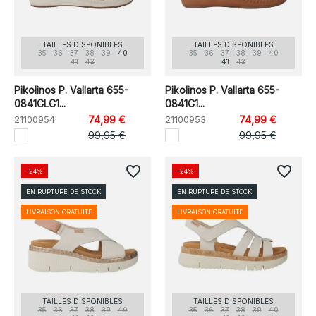
TAILLES DISPONIBLES
TAILLES DISPONIBLES
35
36
37
38
39
40
35
36
37
38
39
40
41
42
41
42
Pikolinos P. Vallarta 655-
Pikolinos P. Vallarta 655-
0841CLC1...
0841C1...
21100954
74,99 €
21100953
74,99 €
99,95 €
99,95 €
favorite_border
favorite_border
-24%
-24%
EN RUPTURE DE STOCK
EN RUPTURE DE STOCK
LIVRAISON GRATUITE
LIVRAISON GRATUITE
TAILLES DISPONIBLES
TAILLES DISPONIBLES
35
36
37
38
39
40
35
36
37
38
39
40