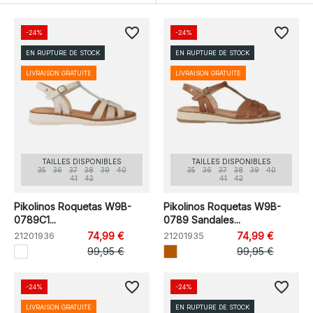
favorite_border
favorite_border
-24%
-24%
EN RUPTURE DE STOCK
EN RUPTURE DE STOCK
LIVRAISON GRATUITE
LIVRAISON GRATUITE
TAILLES DISPONIBLES
TAILLES DISPONIBLES
35
36
37
38
39
40
35
36
37
38
39
40
41
42
41
42
Pikolinos Roquetas W9B-
Pikolinos Roquetas W9B-
0789C1...
0789 Sandales...
21201936
74,99 €
21201935
74,99 €
99,95 €
99,95 €
favorite_border
favorite_border
-24%
-24%
LIVRAISON GRATUITE
EN RUPTURE DE STOCK