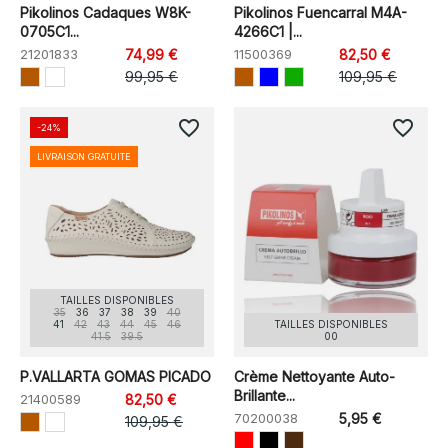
Pikolinos Cadaques W8K-
Pikolinos Fuencarral M4A-
0705C1...
4266C1 |...
21201833
74,99 €
11500369
82,50 €
99,95 €
109,95 €
favorite_border
favorite_border
-24%
LIVRAISON GRATUITE
TAILLES DISPONIBLES
35
36
37
38
39
40
41
42
43
44
45
46
TAILLES DISPONIBLES
41.5
39.5
00
P.VALLARTA GOMAS PICADO
Crème Nettoyante Auto-
Brillante...
21400589
82,50 €
70200038
5,95 €
109,95 €