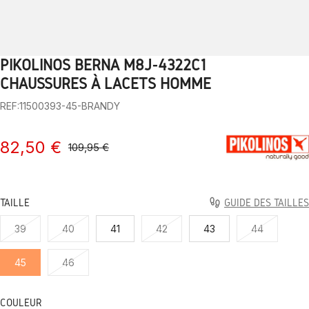
PIKOLINOS BERNA M8J-4322C1
1
2
3
4
5
6
7
8
9
10
CHAUSSURES À LACETS HOMME
REF:11500393-45-BRANDY
82,50 €
109,95 €
TAILLE
GUIDE DES TAILLES
39
40
41
42
43
44
45
46
COULEUR