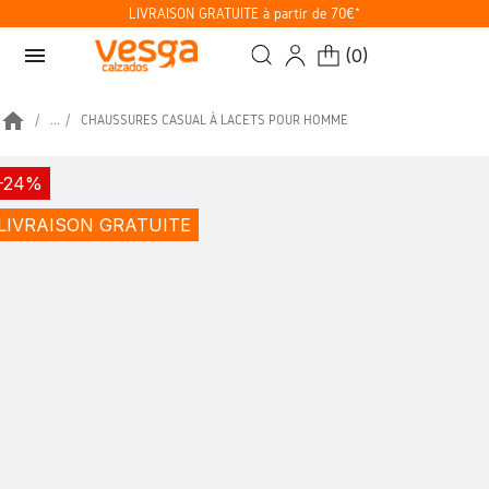
LIVRAISON GRATUITE à partir de 70€*
menu
(
0
)
home
...
CHAUSSURES CASUAL À LACETS POUR HOMME
-24%
LIVRAISON GRATUITE