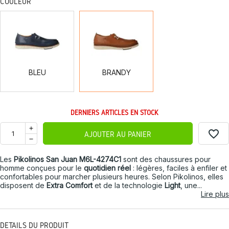
COULEUR
BLEU
BRANDY
BLEU
BRANDY
DERNIERS ARTICLES EN STOCK
favorite_border
AJOUTER AU PANIER
Les
Pikolinos San Juan M6L-4274C1
sont des chaussures pour
homme conçues pour le
quotidien réel
: légères, faciles à enfiler et
confortables pour marcher plusieurs heures. Selon Pikolinos, elles
disposent de
Extra Comfort
et de la technologie
Light
, une...
Lire plus
DÉTAILS DU PRODUIT