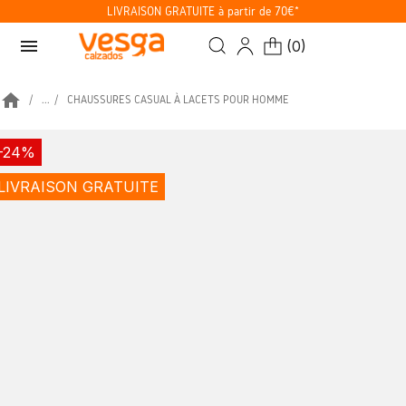
LIVRAISON GRATUITE à partir de 70€*
menu
(
0
)
home
...
CHAUSSURES CASUAL À LACETS POUR HOMME
-24%
LIVRAISON GRATUITE