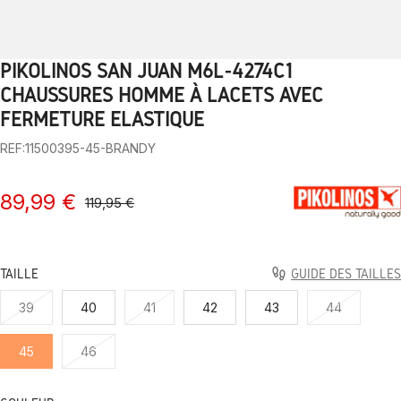
PIKOLINOS SAN JUAN M6L-4274C1
1
2
3
4
5
6
7
8
9
10
CHAUSSURES HOMME À LACETS AVEC
FERMETURE ÉLASTIQUE
REF:11500395-45-BRANDY
89,99 €
119,95 €
TAILLE
GUIDE DES TAILLES
39
40
41
42
43
44
45
46