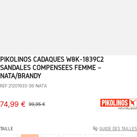
PIKOLINOS CADAQUÉS W8K-1839C2
1
2
3
4
5
6
7
8
9
10
SANDALES COMPENSÉES FEMME –
NATA/BRANDY
REF:21201933-36-NATA
74,99 €
99,95 €
TAILLE
GUIDE DES TAILLES