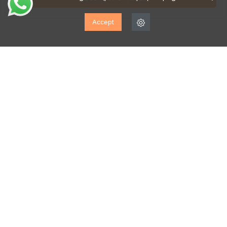
Accept
ABONNEZ-VOUS À NOTRE
LETTRE D'INFORMATION!
Inscrivez-vous pour recevoir des mises à jour, accéder
à des offres exclusives et bien plus encore.