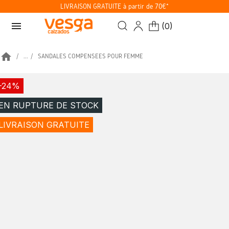
LIVRAISON GRATUITE à partir de 70€*
menu
(
0
)
home
...
SANDALES COMPENSÉES POUR FEMME
-24%
EN RUPTURE DE STOCK
LIVRAISON GRATUITE