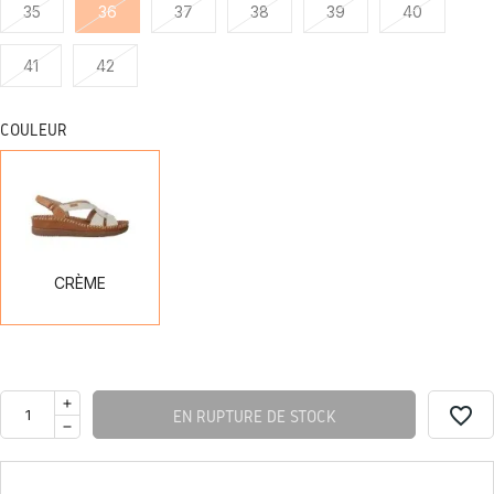
35
36
37
38
39
40
41
42
COULEUR
CRÈME
CRÈME
favorite_border
EN RUPTURE DE STOCK