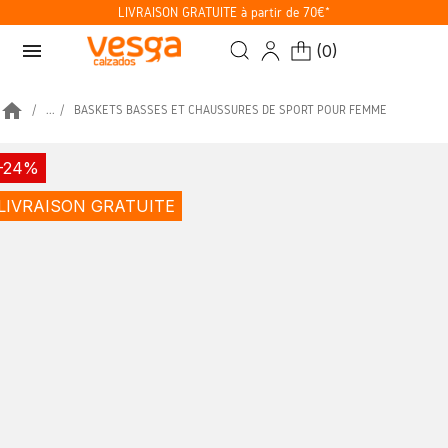
LIVRAISON GRATUITE à partir de 70€*
menu
(
0
)
home
...
BASKETS BASSES ET CHAUSSURES DE SPORT POUR FEMME
-24%
LIVRAISON GRATUITE