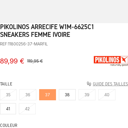
PIKOLINOS ARRECIFE W1M-6625C1
1
2
3
4
5
6
7
8
9
10
SNEAKERS FEMME IVOIRE
REF:11800256-37-MARFIL
89,99 €
119,95 €
TAILLE
GUIDE DES TAILLES
35
36
37
38
39
40
41
42
COULEUR