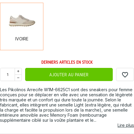
IVOIRE
IVOIRE
DERNIERS ARTICLES EN STOCK
favorite_border
AJOUTER AU PANIER
Les Pikolinos Arrecife W1M-6625C1 sont des sneakers pour femme
conçues pour se déplacer en ville avec une sensation de légèreté
très marquée et un confort qui dure toute la journée. Selon le
fabricant, elles intègrent une semelle Light (extra légère, qui réduit
la charge et facilite la propulsion lors de la marche), une semelle
intérieure amovible avec Memory Foam (rembourrage
supplémentaire ciblé sur la voûte plantaire et le...
Lire plus