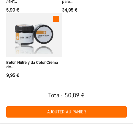
/ 64"...
para...
5,99 €
34,95 €
Betún Nutre y da Color Crema
de...
9,95 €
Total:
50,89 €
AJOUTER AU PANIER