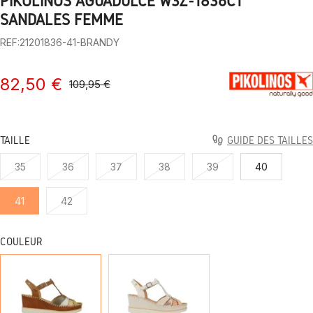
PIKOLINOS AGUADULCE W3Z-1836C1
1
2
3
4
5
6
7
8
9
10
SANDALES FEMME
REF:21201836-41-BRANDY
82,50 €
109,95 €
TAILLE
GUIDE DES TAILLES
35
36
37
38
39
40
41
42
COULEUR
BRANDY
CRÈME