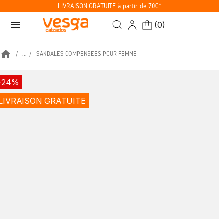
LIVRAISON GRATUITE à partir de 70€*
menu
(
0
)
home
...
SANDALES COMPENSÉES POUR FEMME
-24%
LIVRAISON GRATUITE