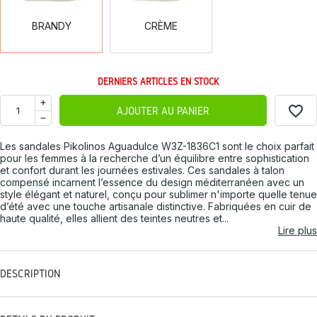
BRANDY
CRÈME
DERNIERS ARTICLES EN STOCK
favorite_border
AJOUTER AU PANIER
Les sandales Pikolinos Aguadulce W3Z-1836C1 sont le choix parfait
pour les femmes à la recherche d’un équilibre entre sophistication
et confort durant les journées estivales. Ces sandales à talon
compensé incarnent l’essence du design méditerranéen avec un
style élégant et naturel, conçu pour sublimer n'importe quelle tenue
d’été avec une touche artisanale distinctive. Fabriquées en cuir de
haute qualité, elles allient des teintes neutres et...
Lire plus
DESCRIPTION