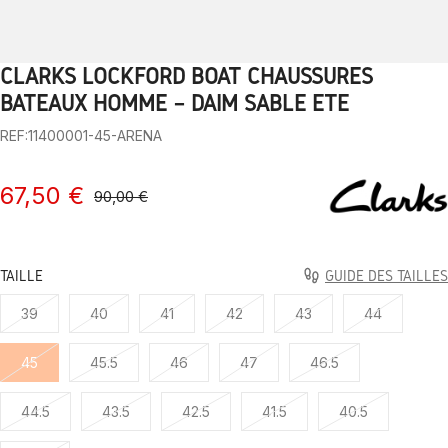
CLARKS LOCKFORD BOAT CHAUSSURES
1
2
3
4
5
6
7
8
9
BATEAUX HOMME – DAIM SABLE ÉTÉ
REF:11400001-45-ARENA
67,50 €
90,00 €
TAILLE
GUIDE DES TAILLES
39
40
41
42
43
44
45
45.5
46
47
46.5
44.5
43.5
42.5
41.5
40.5