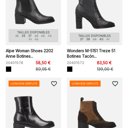
TAILLES DISPONIBLES
35
36
37
38
39
40
TAILLES DISPONIBLES
41
42
37
38
39
40
41
Alpe Woman Shoes 2202
Wonders M-5151 Treze 51
Anne Botines...
Botines Tacón...
20401578
58,50 €
20401572
83,50 €
89,95 €
139,00 €
favorite_border
favorite_border
LIVRAISON GRATUITE
LIVRAISON GRATUITE