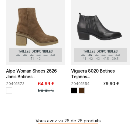
TAILLES DISPONIBLES
TAILLES DISPONIBLES
35
36
37
38
39
40
35
36
37
38
39
40
41
42
41
42
43
41.5
39.5
Alpe Woman Shoes 2626
Viguera 8020 Botines
Janis Botines...
Tejanos...
20401573
64,99 €
20401554
79,90 €
99,95 €
Vous avez vu 26 de 26 produits