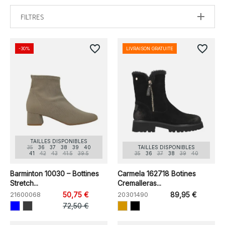
FILTRES
favorite_border
favorite_border
-30%
LIVRAISON GRATUITE
TAILLES DISPONIBLES
35
36
37
38
39
40
TAILLES DISPONIBLES
41
42
43
41.5
39.5
35
36
37
38
39
40
Barminton 10030 – Bottines
Carmela 162718 Botines
Stretch...
Cremalleras...
21600068
50,75 €
20301490
89,95 €
72,50 €