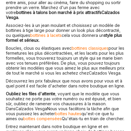
entre amis, pour aller au cinéma, faire du shopping ou sortir
prendre un verre. Marchez d'un pas ferme avec
votre
bottines à talons bon marché à prix attractifs
Calzados
Vesga
.
Associez-les à un jean moulant et choisissez un modèle de
bottines à tige large pour donner un look plus décontracté,
ou quelques
bottines à lacets
cela vous donnera un
style plus
formel et sérieux.
Boucles, clous ou élastiques avec
bottines classiques
pour les
fermetures les plus décontractées, et les lacets pour les plus
formelles, vous trouverez toujours un style qui se marie bien
avec vos tenues préférées. De plus, vous pouvez toujours
obtenir les modèles que vous aimez le plus aux meilleurs prix
de tout le marché si vous les achetez chez
Calzados Vesga
.
Découvrez les prix fabuleux que nous avons pour vous et à
quel point il est facile d'acheter dans notre boutique en ligne.
Oubliez les files d'attente
, voyant que le modèle que vous
souhaitez ne porte pas votre numéro ou est épuisé, et bien
sûr, oubliez de ramener vos chaussures à la maison.
Dans
Calzados Vesga
Nous vous facilitons la tâche afin que
vous puissiez les acheter
bottes hautes
qu'est-ce que tu
aimes ou
bottes compensées
Qu'étais-tu en train de chercher.
Entrez maintenant dans notre boutique en ligne et en