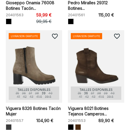
Gioseppo Onamia 76008
Pedro Miralles 29312
Botines Tacón...
Botines...
20401563
59,99 €
20401561
115,00 €
99,95 €
favorite_border
favorite_border
LIVRAISON GRATUITE
LIVRAISON GRATUITE
TAILLES DISPONIBLES
TAILLES DISPONIBLES
35
36
37
38
39
40
35
36
37
38
39
40
41
42
43
41.5
39.5
41
42
43
41.5
39.5
Viguera 8326 Botines Tacón
Viguera 8021 Botines
Mujer
Tejanos Camperos...
20401557
104,90 €
20401553
89,90 €