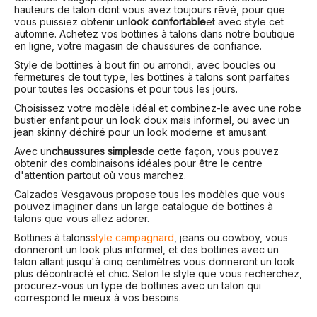
hauteurs de talon dont vous avez toujours rêvé, pour que
vous puissiez obtenir un
look confortable
et avec style cet
automne. Achetez vos bottines à talons dans notre boutique
en ligne, votre magasin de chaussures de confiance.
Style de bottines à bout fin ou arrondi, avec boucles ou
fermetures de tout type, les bottines à talons sont parfaites
pour toutes les occasions et pour tous les jours.
Choisissez votre modèle idéal et combinez-le avec une robe
bustier enfant pour un look doux mais informel, ou avec un
jean skinny déchiré pour un look moderne et amusant.
Avec un
chaussures simples
de cette façon, vous pouvez
obtenir des combinaisons idéales pour être le centre
d'attention partout où vous marchez.
Calzados Vesga
vous propose tous les modèles que vous
pouvez imaginer dans un large catalogue de bottines à
talons que vous allez adorer.
Bottines à talons
style campagnard
, jeans ou cowboy, vous
donneront un look plus informel, et des bottines avec un
talon allant jusqu'à cinq centimètres vous donneront un look
plus décontracté et chic. Selon le style que vous recherchez,
procurez-vous un type de bottines avec un talon qui
correspond le mieux à vos besoins.