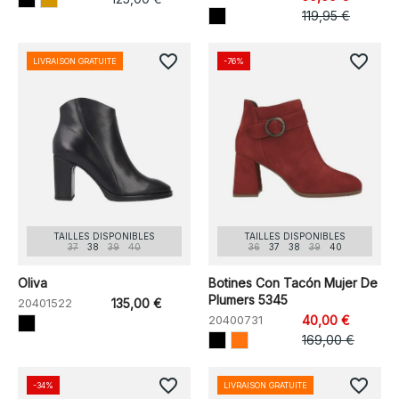
119,95 €
favorite_border
favorite_border
LIVRAISON GRATUITE
-76%
TAILLES DISPONIBLES
TAILLES DISPONIBLES
37
38
39
40
36
37
38
39
40
Oliva
Botines Con Tacón Mujer De
Plumers 5345
20401522
135,00 €
20400731
40,00 €
169,00 €
favorite_border
favorite_border
-34%
LIVRAISON GRATUITE