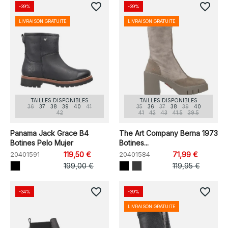
favorite_border
favorite_border
-39%
-39%
LIVRAISON GRATUITE
LIVRAISON GRATUITE
TAILLES DISPONIBLES
TAILLES DISPONIBLES
36
37
38
39
40
41
35
36
37
38
39
40
42
41
42
43
41.5
39.5
Panama Jack Grace B4
The Art Company Berna 1973
Botines Pelo Mujer
Botines...
20401591
119,50 €
20401584
71,99 €
199,00 €
119,95 €
favorite_border
favorite_border
-34%
-39%
LIVRAISON GRATUITE