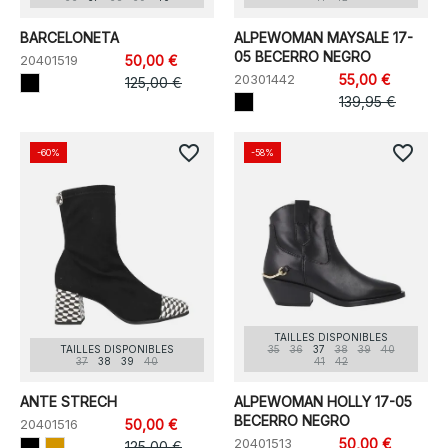
BARCELONETA
ALPEWOMAN MAYSALE 17-
05 BECERRO NEGRO
20401519
50,00 €
20301442
55,00 €
125,00 €
139,95 €
favorite_border
favorite_border
-60%
-58%
TAILLES DISPONIBLES
TAILLES DISPONIBLES
35
36
37
38
39
40
37
38
39
40
41
42
ANTE STRECH
ALPEWOMAN HOLLY 17-05
BECERRO NEGRO
20401516
50,00 €
20401513
50,00 €
125,00 €