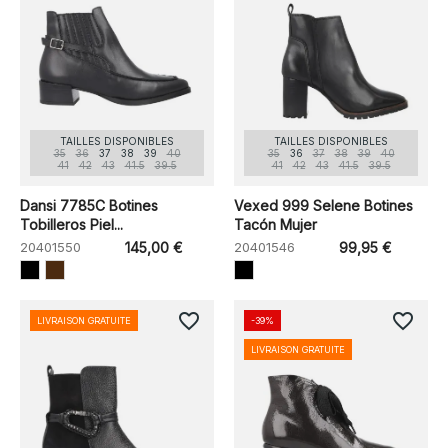
TAILLES DISPONIBLES
TAILLES DISPONIBLES
35
36
37
38
39
40
35
36
37
38
39
40
41
42
43
41.5
39.5
41
42
43
41.5
39.5
Dansi 7785C Botines
Vexed 999 Selene Botines
Tobilleros Piel...
Tacón Mujer
20401550
145,00 €
20401546
99,95 €
favorite_border
favorite_border
LIVRAISON GRATUITE
-39%
LIVRAISON GRATUITE