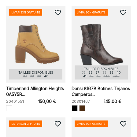
favorite_border
favorite_border
LIVRAISON GRATUITE
LIVRAISON GRATUITE
TAILLES DISPONIBLES
TAILLES DISPONIBLES
35
36
37
38
39
40
37
38
39
40
41
42
43
41.5
39.5
Timberland Allington Heights
Dansi 8167B Botines Tejanos
0A5Y5R...
Camperos...
20401551
150,00 €
20301467
145,00 €
favorite_border
favorite_border
LIVRAISON GRATUITE
LIVRAISON GRATUITE