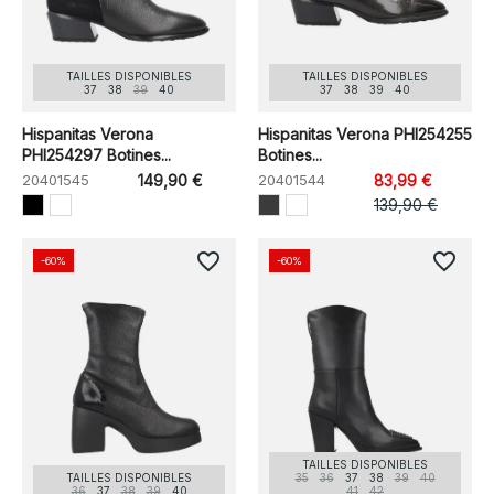
TAILLES DISPONIBLES
TAILLES DISPONIBLES
37
38
39
40
37
38
39
40
Hispanitas Verona
Hispanitas Verona PHI254255
PHI254297 Botines...
Botines...
20401545
149,90 €
20401544
83,99 €
139,90 €
favorite_border
favorite_border
-60%
-60%
TAILLES DISPONIBLES
TAILLES DISPONIBLES
35
36
37
38
39
40
36
37
38
39
40
41
42