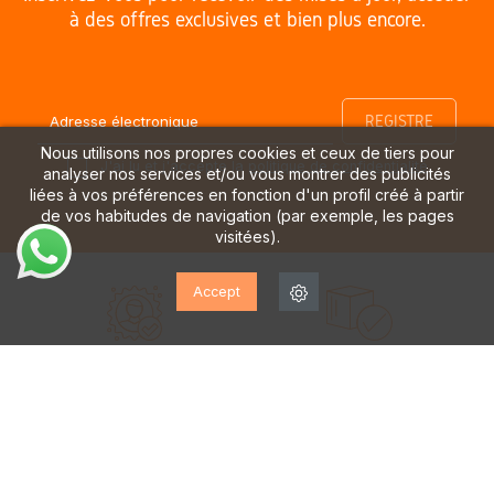
à des offres exclusives et bien plus encore.
Nous utilisons nos propres cookies et ceux de tiers pour
J'ai lu et j'accepte la
politique de confidentialité
analyser nos services et/ou vous montrer des publicités
liées à vos préférences en fonction d'un profil créé à partir
de vos habitudes de navigation (par exemple, les pages
visitées).
Accept
ÉQUIPE D'EXPERTS
LIVRAISON GRATUITE*
à votre service du lundi au
à partir de 70 €
samedi