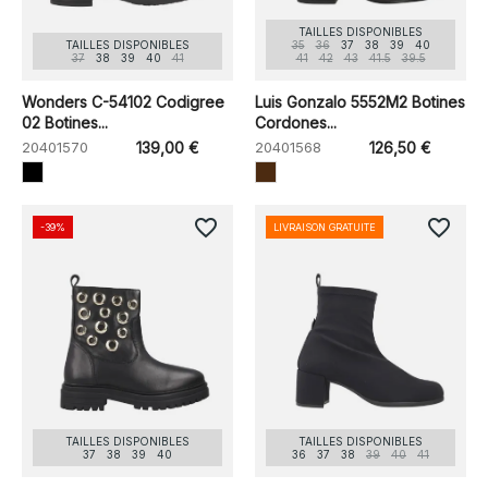
TAILLES DISPONIBLES
TAILLES DISPONIBLES
35
36
37
38
39
40
37
38
39
40
41
41
42
43
41.5
39.5
Wonders C-54102 Codigree
Luis Gonzalo 5552M2 Botines
02 Botines...
Cordones...
20401570
139,00 €
20401568
126,50 €
favorite_border
favorite_border
-39%
LIVRAISON GRATUITE
TAILLES DISPONIBLES
TAILLES DISPONIBLES
37
38
39
40
36
37
38
39
40
41