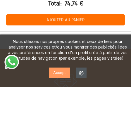
Total:
74,74 €
AJOUTER AU PANIER
Nous utilisons nos propres cookies et ceux de tiers pour
analyser nos services et/ou vous montrer des publicités liées
à vos préférences en fonction d'un profil créé à partir de vos
habitudes de navigation (par exemple, les pages visitées).
Accept
ABONNEZ-VOUS À NOTRE
LETTRE D'INFORMATION!
Inscrivez-vous pour recevoir des mises à jour, accéder