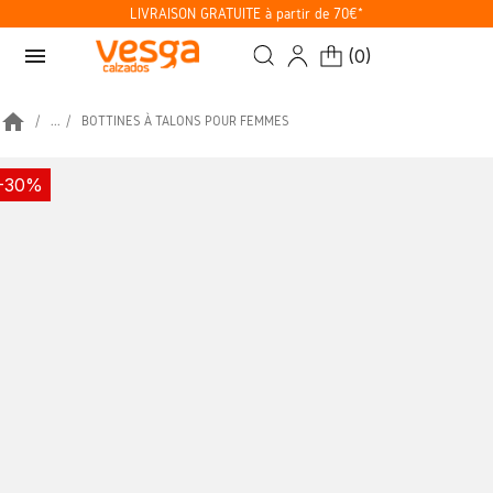
LIVRAISON GRATUITE à partir de 70€*
menu
(
0
)
home
...
BOTTINES À TALONS POUR FEMMES
-30%