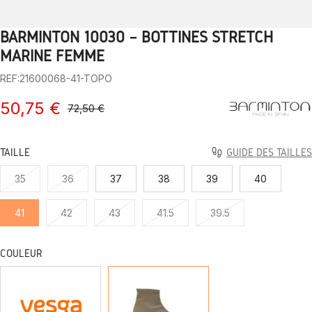
BARMINTON 10030 – BOTTINES STRETCH
1
2
3
4
5
6
7
8
9
10
MARINE FEMME
REF:21600068-41-TOPO
50,75 €
72,50 €
TAILLE
GUIDE DES TAILLES
35
36
37
38
39
40
41
42
43
41.5
39.5
COULEUR
MARIN
TOPO