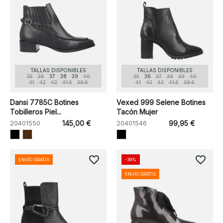
TALLAS DISPONIBLES
TALLAS DISPONIBLES
35
36
37
38
39
40
35
36
37
38
39
40
41
42
43
41.5
39.5
41
42
43
41.5
39.5
Dansi 7785C Botines
Vexed 999 Selene Botines
Tobilleros Piel...
Tacón Mujer
20401550
145,00 €
20401546
99,95 €
favorite_border
favorite_border
ENVÍO GRATIS
-39%
ENVÍO GRATIS