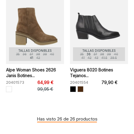
TALLAS DISPONIBLES
TALLAS DISPONIBLES
35
36
37
38
39
40
35
36
37
38
39
40
41
42
41
42
43
41.5
39.5
Alpe Woman Shoes 2626
Viguera 8020 Botines
Janis Botines...
Tejanos...
20401573
64,99 €
20401554
79,90 €
99,95 €
Has visto 26 de 26 productos