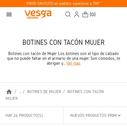
ENVÍO GRATUITO en pedidos superiores a 70€*
menu
(
0
)
BOTINES CON TACÓN MUJER
Botines con tacón de Mujer Los botines son el tipo de calzado
que no puede faltar en el armario de una mujer. Son cómodos, te
abrigan y...
Ver más
home
...
BOTINES DE MUJER
BOTINES CON TACÓN
MUJER
HAY 26 PRODUCTO(S)