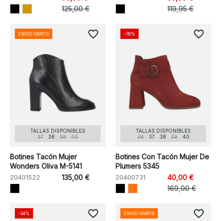
125,00 €
119,95 €
favorite_border
favorite_border
ENVÍO GRATIS
-76%
TALLAS DISPONIBLES
TALLAS DISPONIBLES
37
38
39
40
36
37
38
39
40
Botines Tacón Mujer
Botines Con Tacón Mujer De
Wonders Oliva M-5141
Plumers 5345
20401522
135,00 €
20400731
40,00 €
169,00 €
favorite_border
favorite_border
-34%
ENVÍO GRATIS