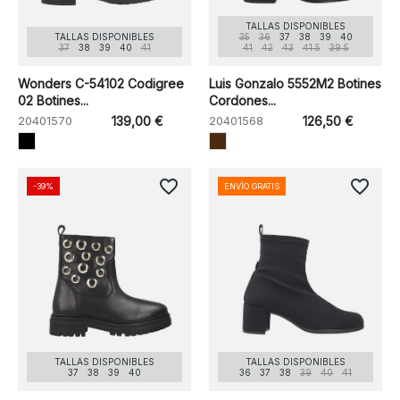
TALLAS DISPONIBLES
TALLAS DISPONIBLES
35
36
37
38
39
40
37
38
39
40
41
41
42
43
41.5
39.5
Wonders C-54102 Codigree
Luis Gonzalo 5552M2 Botines
02 Botines...
Cordones...
20401570
139,00 €
20401568
126,50 €
favorite_border
favorite_border
-39%
ENVÍO GRATIS
TALLAS DISPONIBLES
TALLAS DISPONIBLES
37
38
39
40
36
37
38
39
40
41