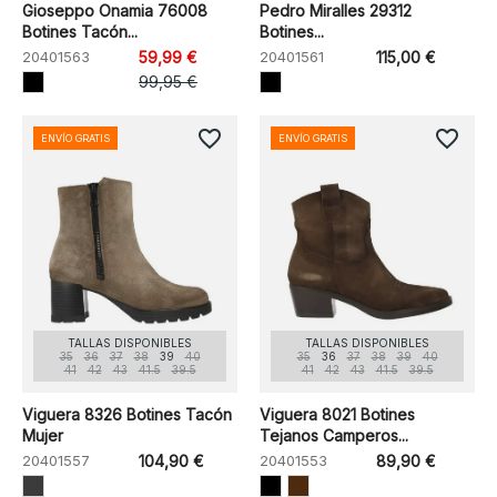
Gioseppo Onamia 76008
Pedro Miralles 29312
Botines Tacón...
Botines...
20401563
59,99 €
20401561
115,00 €
99,95 €
favorite_border
favorite_border
ENVÍO GRATIS
ENVÍO GRATIS
TALLAS DISPONIBLES
TALLAS DISPONIBLES
35
36
37
38
39
40
35
36
37
38
39
40
41
42
43
41.5
39.5
41
42
43
41.5
39.5
Viguera 8326 Botines Tacón
Viguera 8021 Botines
Mujer
Tejanos Camperos...
20401557
104,90 €
20401553
89,90 €