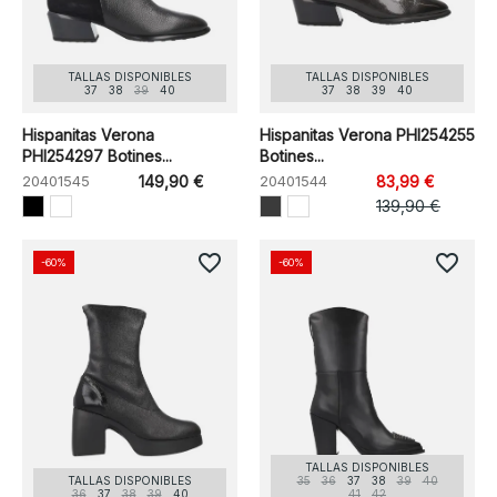
TALLAS DISPONIBLES
TALLAS DISPONIBLES
37
38
39
40
37
38
39
40
Hispanitas Verona
Hispanitas Verona PHI254255
PHI254297 Botines...
Botines...
20401545
149,90 €
20401544
83,99 €
139,90 €
favorite_border
favorite_border
-60%
-60%
TALLAS DISPONIBLES
TALLAS DISPONIBLES
35
36
37
38
39
40
36
37
38
39
40
41
42