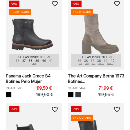
favorite_border
favorite_border
-39%
-39%
ENVÍO GRATIS
ENVÍO GRATIS
TALLAS DISPONIBLES
TALLAS DISPONIBLES
36
37
38
39
40
41
35
36
37
38
39
40
42
41
42
43
41.5
39.5
Panama Jack Grace B4
The Art Company Berna 1973
Botines Pelo Mujer
Botines...
20401591
119,50 €
20401584
71,99 €
199,00 €
119,95 €
favorite_border
favorite_border
-34%
-39%
ENVÍO GRATIS