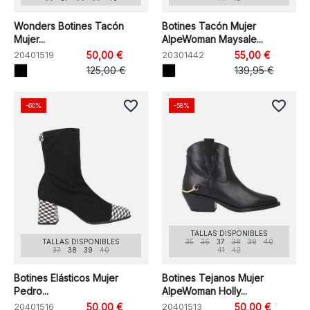
Wonders Botines Tacón
Botines Tacón Mujer
Mujer...
AlpeWoman Maysale...
20401519
50,00 €
20301442
55,00 €
125,00 €
139,95 €
favorite_border
favorite_border
-60%
-58%
TALLAS DISPONIBLES
TALLAS DISPONIBLES
35
36
37
38
39
40
37
38
39
40
41
42
Botines Elásticos Mujer
Botines Tejanos Mujer
Pedro...
AlpeWoman Holly...
20401516
50,00 €
20401513
50,00 €