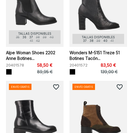
TALLAS DISPONIBLES
35
36
37
38
39
40
TALLAS DISPONIBLES
41
42
37
38
39
40
41
Alpe Woman Shoes 2202
Wonders M-5151 Treze 51
Anne Botines...
Botines Tacón...
20401578
58,50 €
20401572
83,50 €
89,95 €
139,00 €
favorite_border
favorite_border
ENVÍO GRATIS
ENVÍO GRATIS