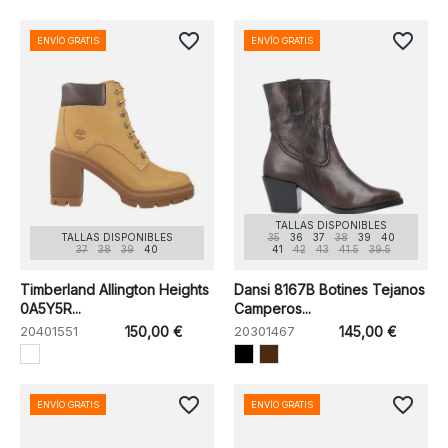
favorite_border
favorite_border
ENVÍO GRATIS
ENVÍO GRATIS
TALLAS DISPONIBLES
TALLAS DISPONIBLES
35
36
37
38
39
40
37
38
39
40
41
42
43
41.5
39.5
Timberland Allington Heights
Dansi 8167B Botines Tejanos
0A5Y5R...
Camperos...
20401551
150,00 €
20301467
145,00 €
favorite_border
favorite_border
ENVÍO GRATIS
ENVÍO GRATIS