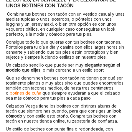
UNOS BOTINES CON TACÓN
Combina tus botines con tacón con un vestido casual y unas
medias tupidas o unos leotardos, o póntelos con unos
leggins y un jersey maxi, o bien otra opción es con unos
vaqueros pitillos, en cualquier caso conseguirás un look
perfecto, a la moda y cómodo para tus pies.
Consigue todo lo que quieras con tus botines con tacones.
Póntelos para tu día a día y camina con ellos largas horas sin
cansarte y sabiendo que tus pies están protegidos y bien
sujetos y siempre luciendo estilazo en nuestro pies.
Un calzado sencillo que puede ser muy
elegante según el
modelo que elijas
, o más cercano a un estilo sport.
Que se denominen botines con tacón no tienen por qué ser
totalmente planos o muy altos sino que puedes encontrarlos
también con tacones medios, de hasta tres centímetros
o
botines de cuña
que siempre ayudarán a que el calzado
sea más cómodo para tus pies a cada paso.
Calzados Vesga tiene los botines con distintas alturas de
tacón que siempre has querido, para que consigas un
look
cómodo
y con estilo este otoño. Compra tus botines con
tacón en nuestra tienda online, tu zapatería de confianza.
Un estilo de botines con punta fina o redondeada, con