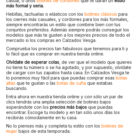
casual, o unos
botines de cordones
que te darán un
estilo
más formal y seria.
Hebillas, tachuelas o elásticos con los
botines clásicos
para
los cierres más casuales, y cordones para los más formales,
siempre encontrarás un estilo que combine bien con tus
conjuntos preferidos. Además siempre podrás conseguir los
modelos que más te gusten a los mejores precios de todo el
mercado si los compras en Calzados Vesga.
Comprueba los precios tan fabulosos que tenemos para ti y
lo fácil que es comprar en nuestra tienda online.
Olvídate de esperar colas
, de ver que el modelo que quieres
no tiene tu número o se ha agotado, y por supuesto, olvídate
de cargar con tus zapatos hasta casa. En Calzados Vesga te
lo ponemos muy fácil para que puedas comprar esas
botas
altas
que te gustan o las
botas de cuña
que estabas
buscando.
Entra ahora en nuestra tienda online y con sólo un par de
clics tendrás una amplia selección de botines bajos
esperándote con los
precios más bajos
que puedas
encontrar. Escoge tu modelo y en tan sólo unos días los
recibirás cómodamente en tu casa.
No lo pienses más y completa tu estilo con los
botines de
mujer
bajos de esta temporada.