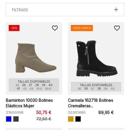
FILTRADO
favorite_border
favorite_border
-30%
ENVÍO GRATIS
TALLAS DISPONIBLES
35
36
37
38
39
40
TALLAS DISPONIBLES
41
42
43
41.5
39.5
35
36
37
38
39
40
Barminton 10030 Botines
Carmela 162718 Botines
Elásticos Mujer
Cremalleras...
21600068
50,75 €
20301490
89,95 €
72,50 €