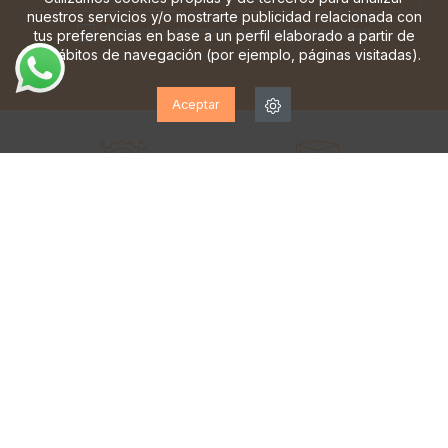
nuestros servicios y/o mostrarte publicidad relacionada con
He leído y acepto la
política de privacidad
tus preferencias en base a un perfil elaborado a partir de
tus hábitos de navegación (por ejemplo, páginas visitadas).
Aceptar
EQUIPO DE EXPERTOS
ENVÍOS GRATIS*
a tu servicio de lunes a
a partir de 70€
sábado
PRIMER CAMBIO GRATIS
ENTREGAS EN 24/48 H
solo península
rápida y asegurada