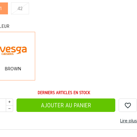
1
42
LEUR
BROWN
BROWN
DERNIERS ARTICLES EN STOCK
favorite_border
AJOUTER AU PANIER
Lire plus