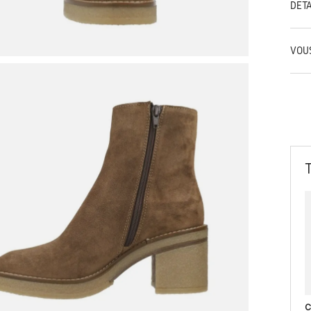
DÉT
VOU
C