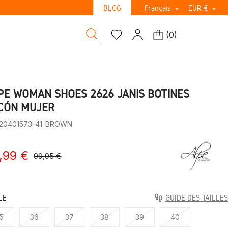
BLOG
Français
EUR €


(
0
)
PE WOMAN SHOES 2626 JANIS BOTINES
CÓN MUJER
:20401573-41-BROWN
,99 €
99,95 €
LE
GUIDE DES TAILLES
5
36
37
38
39
40