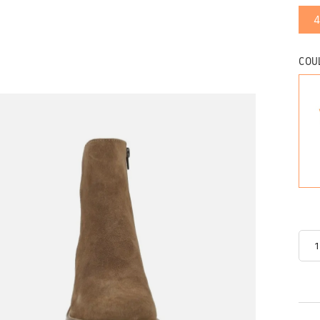
4
COU