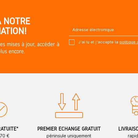
À NOTRE
ATION!
J'ai lu et j'accepte la
politique 
es mises à jour, accéder à
plus encore.
RATUITE*
PREMIER ÉCHANGE GRATUIT
LIVRAIS
 70 €
péninsule uniquement
rapi