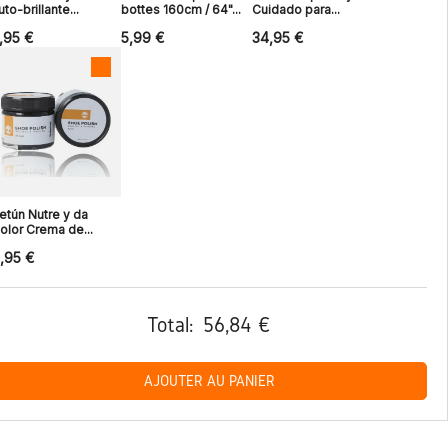
uto-brillante...
bottes 160cm / 64"...
Cuidado para...
,95 €
5,99 €
34,95 €
etún Nutre y da
olor Crema de...
,95 €
Total:
56,84 €
AJOUTER AU PANIER