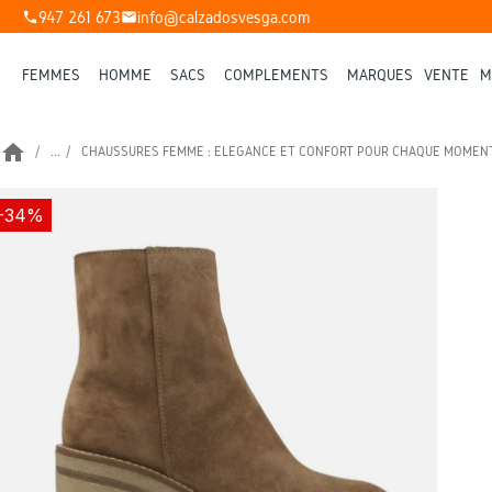
947 261 673
info@calzadosvesga.com
phone
mail
FEMMES
HOMME
SACS
COMPLÉMENTS
MARQUES
VENTE
M
home
...
CHAUSSURES FEMME : ÉLÉGANCE ET CONFORT POUR CHAQUE MOMEN
-34%