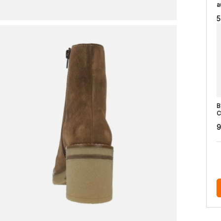
a
5
B
C
9