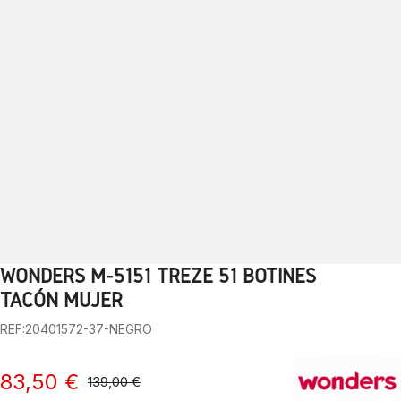
WONDERS M-5151 TREZE 51 BOTINES
1
2
3
4
5
6
7
8
9
10
TACÓN MUJER
REF:20401572-37-NEGRO
83,50 €
139,00 €