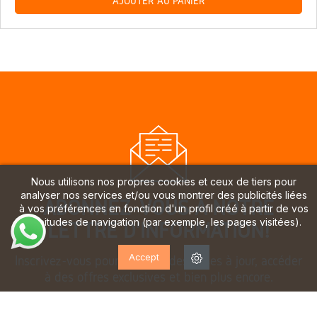
AJOUTER AU PANIER
Nous utilisons nos propres cookies et ceux de tiers pour
analyser nos services et/ou vous montrer des publicités liées
ABONNEZ-VOUS À NOTRE
à vos préférences en fonction d'un profil créé à partir de vos
habitudes de navigation (par exemple, les pages visitées).
LETTRE D'INFORMATION!
Accept
Inscrivez-vous pour recevoir des mises à jour, accéder
à des offres exclusives et bien plus encore.