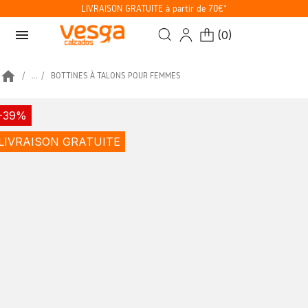
LIVRAISON GRATUITE à partir de 70€*
menu
(
0
)
home
...
BOTTINES À TALONS POUR FEMMES
-39%
LIVRAISON GRATUITE