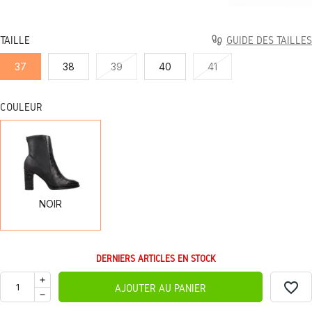
TAILLE
GUIDE DES TAILLES
37
38
39
40
41
COULEUR
NOIR
NOIR
DERNIERS ARTICLES EN STOCK
favorite_border
AJOUTER AU PANIER