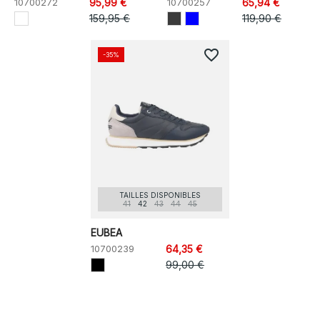
10700272
95,99 €
10700257
65,94 €
159,95 €
119,90 €
favorite_border
-35%
TAILLES DISPONIBLES
41
42
43
44
45
EUBEA
10700239
64,35 €
99,00 €