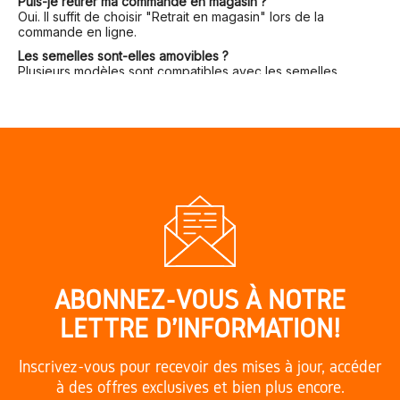
Puis-je retirer ma commande en magasin ?
Oui. Il suffit de choisir "Retrait en magasin" lors de la
commande en ligne.
Les semelles sont-elles amovibles ?
Plusieurs modèles sont compatibles avec les semelles
orthopédiques.
ACHETEZ EN LIGNE OU EN BOUTIQUE
?
Site officiel
:
www.calzadosvesga.com
?
Adresse du magasin
: Plaza Mayor, 17 – 09003 Burgos,
Espagne
?
Livraison rapide en Europe
?
Assistance multilingue et réactive
Calzados Vesga. Venez et vous verrez.
Calzados Vesga. Vous allez manquer ça ?
ABONNEZ-VOUS À NOTRE
LETTRE D'INFORMATION!
Inscrivez-vous pour recevoir des mises à jour, accéder
à des offres exclusives et bien plus encore.