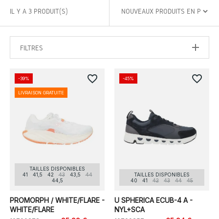
IL Y A 3 PRODUIT(S)
FILTRES
favorite_border
favorite_border
-39%
-45%
LIVRAISON GRATUITE
TAILLES DISPONIBLES
41
41,5
42
43
43,5
44
TAILLES DISPONIBLES
44,5
40
41
42
43
44
45
PROMORPH / WHITE/FLARE -
U SPHERICA ECUB-4 A -
WHITE/FLARE
NYL+SCA