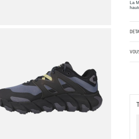
La M
haut
DÉT
VOU