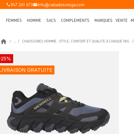
947 261 673
info@calzadosvesga.com
phone
mail
FEMMES
HOMME
SACS
COMPLÉMENTS
MARQUES
VENTE
M
home
...
CHAUSSURES HOMME : STYLE, CONFORT ET QUALITÉ À CHAQUE PAS
-25%
LIVRAISON GRATUITE