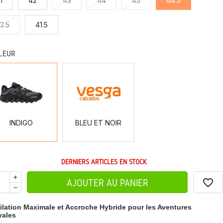
1
42
43
44
45
44.5
3.5
41.5
LEUR
INDIGO
BLEU
ET
NOIR
INDIGO
BLEU ET NOIR
DERNIERS ARTICLES EN STOCK
favorite_border
AJOUTER AU PANIER
ilation Maximale et Accroche Hybride pour les Aventures
vales