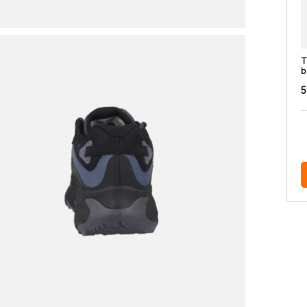
T
b
5