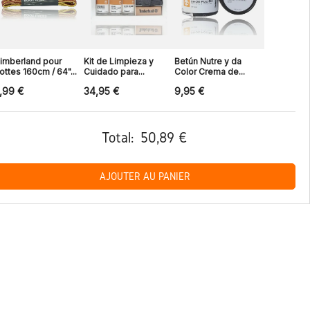
imberland pour
Kit de Limpieza y
Betún Nutre y da
ottes 160cm / 64"...
Cuidado para...
Color Crema de...
,99 €
34,95 €
9,95 €
Total:
50,89 €
AJOUTER AU PANIER