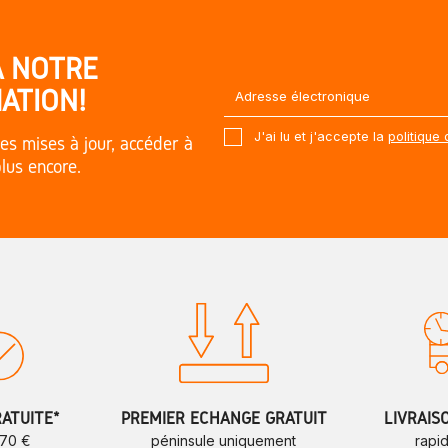
À NOTRE
ATION!
J'ai lu et j'accepte la
politique 
es mises à jour, accéder à
plus encore.
RATUITE*
PREMIER ÉCHANGE GRATUIT
LIVRAIS
 70 €
péninsule uniquement
rapi