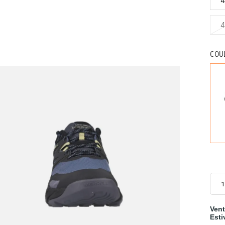
4
4
COU
Vent
Esti