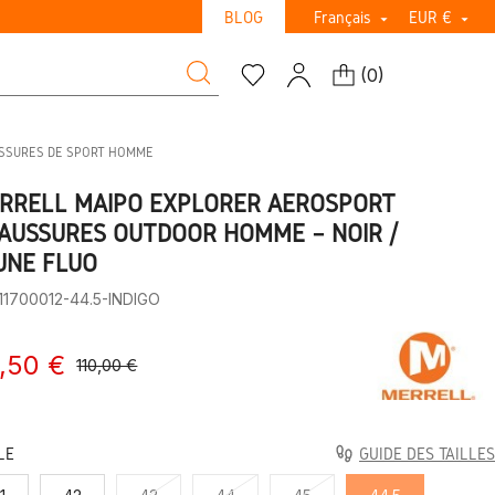
BLOG
Français
EUR €


(
0
)
USSURES DE SPORT HOMME
RRELL MAIPO EXPLORER AEROSPORT
AUSSURES OUTDOOR HOMME – NOIR /
UNE FLUO
11700012-44.5-INDIGO
,50 €
110,00 €
LE
GUIDE DES TAILLES