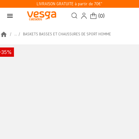
LIVRAISON GRATUITE à partir de 70€*
menu
(
0
)
home
...
BASKETS BASSES ET CHAUSSURES DE SPORT HOMME
-35%