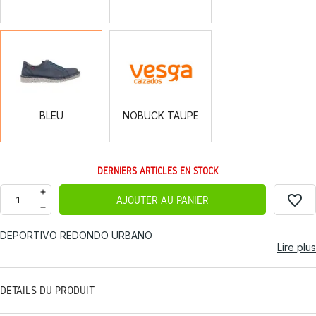
BLEU
NOBUCK
TAUPE
BLEU
NOBUCK TAUPE
DERNIERS ARTICLES EN STOCK
favorite_border
AJOUTER AU PANIER
DEPORTIVO REDONDO URBANO
Lire plus
DÉTAILS DU PRODUIT