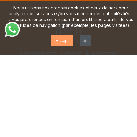
Nous utilisons nos propres cookies et ceux de tiers pour
analyser nos services et/ou vous montrer des publicités liées
à vos préférences en fonction d'un profil créé à partir de vos
habitudes de navigation (par exemple, les pages visitées).
Accept
ABONNEZ-VOUS À NOTRE
LETTRE D'INFORMATION!
Inscrivez-vous pour recevoir des mises à jour, accéder
à des offres exclusives et bien plus encore.
J'ai lu et j'accepte la
politique de confidentialité