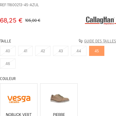
REF:11800213-45-AZUL
68,25 €
105,00 €
TAILLE
GUIDE DES TAILLES
40
41
42
43
44
45
46
COULEUR
NOBUCK
PIERRE
VERT
NOBUCK VERT
PIERRE