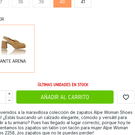
7
38
39
40
41
OR
ANTE
ARENA
ANTE ARENA
ÚLTIMAS UNIDADES EN STOCK
favorite_border
AÑADIR AL CARRITO
nvenidos a la maravillosa colección de zapatos Alpe Woman Shoes
! ¿Estás buscando un calzado elegante, cómodo y versátil para
ir a tu armario? Pues has llegado al lugar correcto, porque hoy te
entamos los zapatos sin talón con tacón para mujer Alpe Woman
s 2258, ¡los zapatos que no te puedes perder!