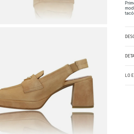
Prim
mode
tacó
DES
DET
LO 