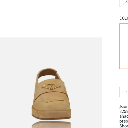
3
COL
¡Bie
2258
añad
pres
Shoe