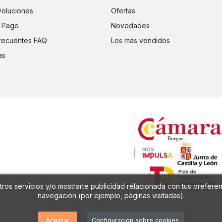
voluciones
Ofertas
 Pago
Novedades
recuentes FAQ
Los más vendidos
as
ros servicios y/o mostrarte publicidad relacionada con tus preferen
navegación (por ejemplo, páginas visitadas).
Aceptar
Configuración sobre cookies