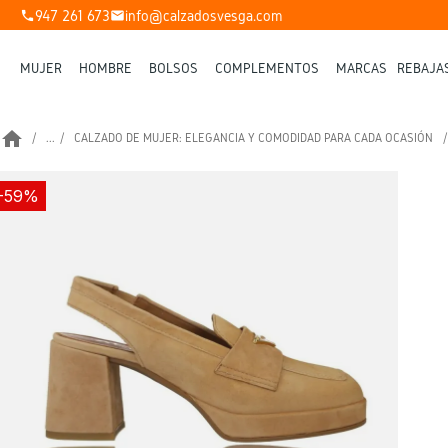
947 261 673
info@calzadosvesga.com
phone
mail
MUJER
HOMBRE
BOLSOS
COMPLEMENTOS
MARCAS
REBAJA
home
...
CALZADO DE MUJER: ELEGANCIA Y COMODIDAD PARA CADA OCASIÓN
-59%