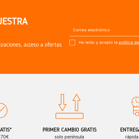
UESTRA
He leído y acepto la
política d
izaciones, acceso a ofertas
ATIS*
PRIMER CAMBIO GRATIS
ENTREGA
e 70€
solo península
rápida