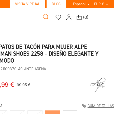
VISITA VIRTUAL
BLOG
Español
EUR €


(
0
)
PATOS DE TACÓN PARA MUJER ALPE
MAN SHOES 2258 - DISEÑO ELEGANTE Y
MODO
: 21100870-40-ANTE ARENA
,99 €
99,95 €
LA
GUÍA DE TALLAS