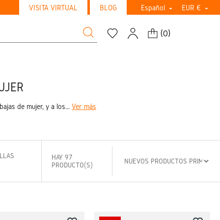
VISITA VIRTUAL
BLOG
Español
EUR €


(
0
)
UJER
ajas de mujer, y a los...
Ver más
ILLAS
HAY 97
PRODUCTO(S)