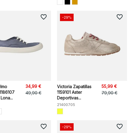
favorite_border
favorite_border
-29%
34,99 €
55,99 €
Olmo
Victoria Zapatillas
1186107
1159101 Aster
49,90 €
79,90 €
 Lona...
Deportivas...
21400705
favorite_border
favorite_border
-29%