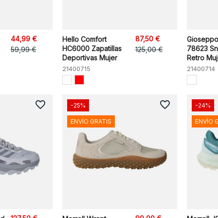
44,99 €
87,50 €
Hello Comfort
Gioseppo
HC6000 Zapatillas
78623 Sn
59,99 €
125,00 €
Deportivas Mujer
Retro Muj
21400715
21400714
favorite_border
favorite_border
-25%
-24%
ENVÍO GRATIS
ENVÍO 