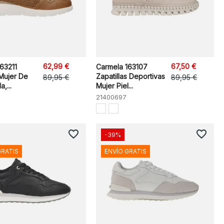
62,99 €
67,50 €
63211
Carmela 163107
Mujer De
Zapatillas Deportivas
89,95 €
89,95 €
,...
Mujer Piel...
21400697
favorite_border
favorite_border
-39%
GRATIS
ENVÍO GRATIS