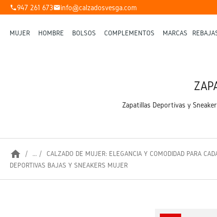
947 261 673
info@calzadosvesga.com
phone
mail
MUJER
HOMBRE
BOLSOS
COMPLEMENTOS
MARCAS
REBAJA
ZAP
Zapatillas Deportivas y Sneakers
home
...
CALZADO DE MUJER: ELEGANCIA Y COMODIDAD PARA CAD
DEPORTIVAS BAJAS Y SNEAKERS MUJER