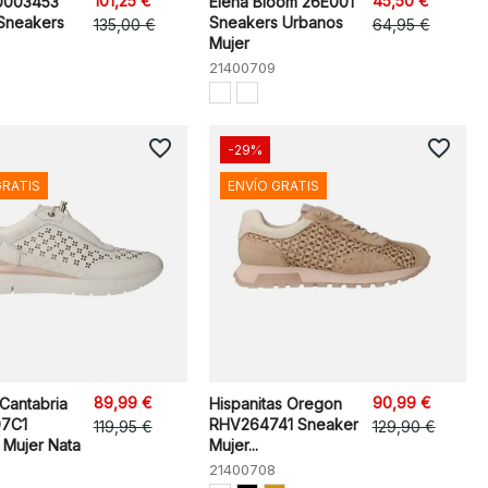
101,25 €
45,50 €
J0003453
Elena Bloom 26E001
 Sneakers
Sneakers Urbanos
135,00 €
64,95 €
Mujer
21400709
favorite_border
favorite_border
-29%
GRATIS
ENVÍO GRATIS
89,99 €
90,99 €
 Cantabria
Hispanitas Oregon
7C1
RHV264741 Sneaker
119,95 €
129,90 €
 Mujer Nata
Mujer...
21400708