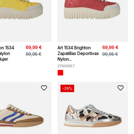
69,99 €
69,99 €
ton 1534
Art 1534 Brighton
 Nylon
Zapatillas Deportivas
99,95 €
99,95 €
Mujer
Nylon...
21100957
favorite_border
favorite_border
-29%