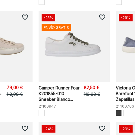
favorite_border
favorite_border
-25%
-29%
ENVÍO GRATIS
79,00 €
82,50 €
Camper Runner Four
Victoria 
..
K201855-010
Barefoot 
112,99 €
110,00 €
Sneaker Blanco...
Zapatillas
21100947
21400706
favorite_border
favorite_border
-24%
-29%