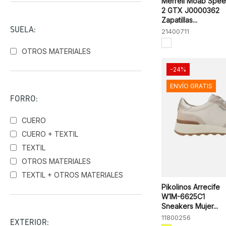
Merrell Moab Spe
El Naturalista
2 GTX J0000362
Zapatillas...
Geox
SUELA:
21400711
Hey Dude
Hispanitas
OTROS MATERIALES
Igi&Co
-24%
Legero
ENVÍO GRATIS
Merrell
FORRO:
New Balance
Pedro Miralles
CUERO
Pikolinos
CUERO + TEXTIL
Skechers
TEXTIL
Sunni Sabbi
OTROS MATERIALES
Victoria
TEXTIL + OTROS MATERIALES
Wonders
Pikolinos Arrecife
W1M-6625C1
Sneakers Mujer...
11800256
EXTERIOR: