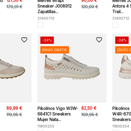
127,50 €
90,00 €
ed
Merrell Wrapt
Merrell 
Sneaker J008912
Antora 4
170,01 €
120,00 €
Zapatillas...
Trail...
21400710
21400712
favorite_border
favorite_border
-24%
-24%
ENVÍO GRATIS
ENVÍO 
89,99 €
82,50 €
Pikolinos Vigo W3W-
Pikolinos
6841C1 Sneakers
W4R-670
119,95 €
109,95 €
Mujer Nata...
Sneakers
11800255
11800254