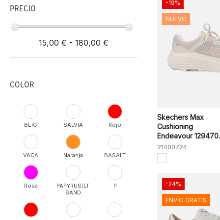
-19%
PRECIO
NUEVO
15,00 € - 180,00 €
COLOR
Skechers Max
BEIG
SALVIA
Rojo
Cushioning
Endeavour 129470..
21400724
VACA
Naranja
BASALT
-24%
Rosa
PAPYRUS/LT
P
SAND
ENVÍO GRATIS