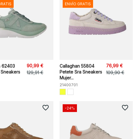
GRATIS
ENVÍO GRATIS
90,99 €
76,99 €
n 62403
Callaghan 55804
o Sneakers
Petete Sra Sneakers
129,91 €
109,90 €
Mujer...
21400701
favorite_border
favorite_border
-24%