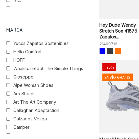
42
43
WHITE/OFF
NAN
STRAWBLUE
WHITE
44
Hey Dude Wendy
MARCA
Stretch Sox 41878
Zapatos...
TPE
BIANCO
Marrón
Yuccs Zapatos Sostenibles
21400716
ROSA
Hello Comfort
HOFF
AQUA
BUTTER
OFF/PLATA
-25%
Waalsbarefoot The Simple Things
Gioseppo
ENVÍO GRATIS
OFWT
MUD
Azul
Alpe Woman Shoes
Ara Shoes
Art The Art Company
PINK
POLAR
Callaghan Adaptaction
Calzados Vesga
Camper
Carmela Shoes