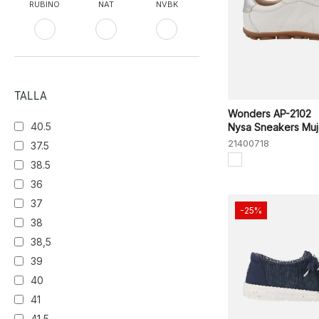
RUBINO
NAT
NVBK
Blanco
LINO
ALGA
MULTI CANDY
BLK
NERO FUXIA
TALLA
Wonders AP-2102
40.5
Nysa Sneakers Muj
Camel
CEREZA
DESERT
21400718
37.5
38.5
FANGO
WHITE
CASPER
36
37
-25%
38
Morado
BLACK/CHARCOAL
Gris
38,5
39
WHITE/GOLD
NOCHE
SABBIA
40
41
Dorado
BKCC
Negro
41,5