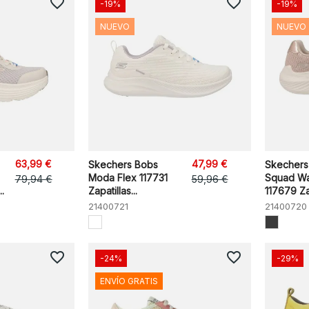
favorite_border
favorite_border
-19%
-19%
NUEVO
NUEVO
63,99 €
47,99 €
Skechers Bobs
Skechers
Moda Flex 117731
Squad W
79,94 €
59,96 €
.
Zapatillas...
117679 Zap
21400721
21400720
favorite_border
favorite_border
-24%
-29%
ENVÍO GRATIS