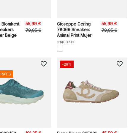
55,99 €
55,99 €
 Blomkest
Gioseppo Gering
eakers
78069 Sneakers
79,95 €
79,95 €
er Beige
Animal Print Mujer
21400713
favorite_border
favorite_border
-29%
GRATIS