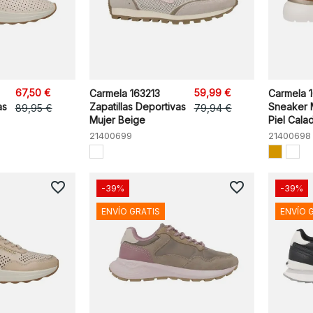
67,50 €
59,99 €
Carmela 163213
Carmela 1
as
Zapatillas Deportivas
Sneaker 
89,95 €
79,94 €
Mujer Beige
Piel Calada
21400699
21400698
favorite_border
favorite_border
-39%
-39%
ENVÍO GRATIS
ENVÍO 