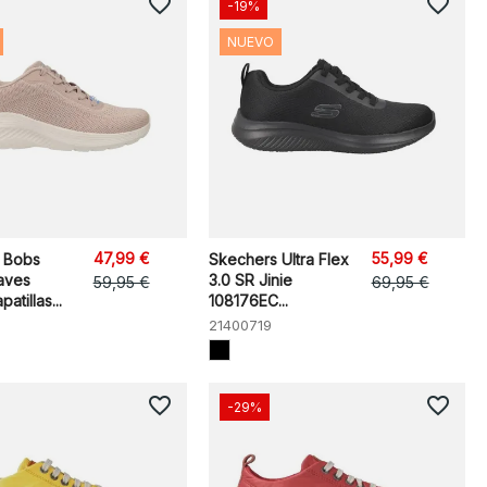
favorite_border
favorite_border
-19%
NUEVO
47,99 €
55,99 €
 Bobs
Skechers Ultra Flex
aves
3.0 SR Jinie
59,95 €
69,95 €
atillas...
108176EC...
21400719
favorite_border
favorite_border
-29%