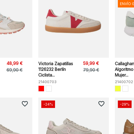
ENVÍO 
48,99 €
59,99 €
Victoria Zapatillas
Callagha
1126232 Berlín
Algoritm
69,90 €
79,90 €
Ciclista...
Mujer...
21400703
21400702
favorite_border
favorite_border
-24%
-29%