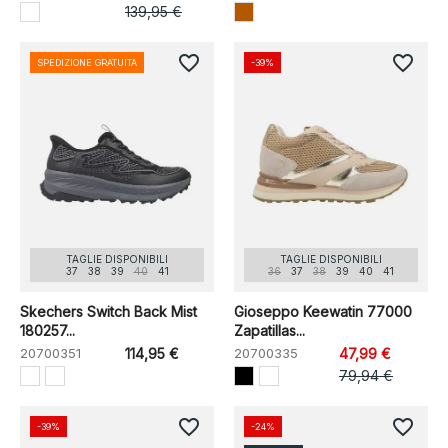
139,95 €
favorite_border
favorite_border
SPEDIZIONE GRATUITA
-39%
TAGLIE DISPONIBILI
TAGLIE DISPONIBILI
37
38
39
40
41
36
37
38
39
40
41
Skechers Switch Back Mist
Gioseppo Keewatin 77000
180257...
Zapatillas...
20700351
114,95 €
20700335
47,99 €
79,94 €
favorite_border
favorite_border
-39%
-24%