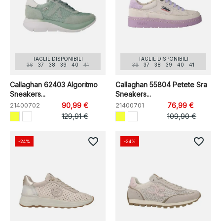
TAGLIE DISPONIBILI
TAGLIE DISPONIBILI
36
37
38
39
40
41
36
37
38
39
40
41
Callaghan 62403 Algoritmo
Callaghan 55804 Petete Sra
Sneakers...
Sneakers...
21400702
90,99 €
21400701
76,99 €
129,91 €
109,90 €
favorite_border
favorite_border
-24%
-24%