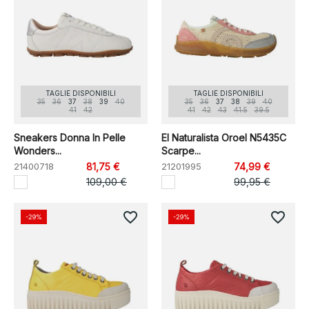
TAGLIE DISPONIBILI
TAGLIE DISPONIBILI
35
36
37
38
39
40
35
36
37
38
39
40
41
42
41
42
43
41.5
39.5
Sneakers Donna In Pelle
El Naturalista Oroel N5435C
Wonders...
Scarpe...
21400718
81,75 €
21201995
74,99 €
109,00 €
99,95 €
favorite_border
favorite_border
-29%
-29%