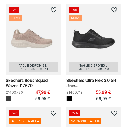
favorite_border
favorite_border
-19%
-19%
NUOVO
NUOVO
TAGLIE DISPONIBILI
TAGLIE DISPONIBILI
37
38
39
40
41
36
37
38
39
40
Skechers Bobs Squad
Skechers Ultra Flex 3.0 SR
Waves 117679...
Jinie...
21400720
47,99 €
21400719
55,99 €
59,95 €
69,95 €
favorite_border
favorite_border
-24%
-24%
SPEDIZIONE GRATUITA
SPEDIZIONE GRATUITA