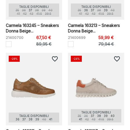
TAGLIE DISPONIBILI
TAGLIE DISPONIBILI
35
36
37
38
39
40
35
36
37
38
39
40
41
42
43
41.5
39.5
41
42
43
41.5
39.5
Carmela 163245 – Sneakers
Carmela 163213 – Sneakers
Donna Beige...
Donna Beige...
21400700
67,50 €
21400699
59,99 €
89,95 €
79,94 €
favorite_border
favorite_border
-29%
-24%
TAGLIE DISPONIBILI
TAGLIE DISPONIBILI
35
36
37
38
39
40
36
37
38
39
40
41
41
42
43
41.5
39.5