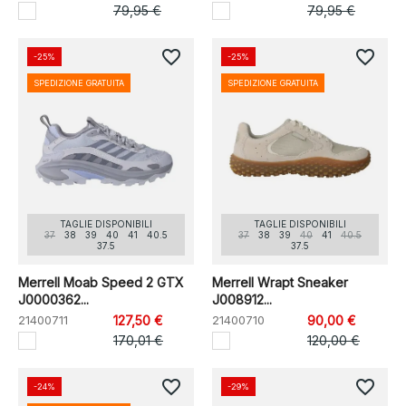
79,95 €
79,95 €
favorite_border
favorite_border
-25%
-25%
SPEDIZIONE GRATUITA
SPEDIZIONE GRATUITA
TAGLIE DISPONIBILI
TAGLIE DISPONIBILI
37
38
39
40
41
40.5
37
38
39
40
41
40.5
37.5
37.5
Merrell Moab Speed 2 GTX
Merrell Wrapt Sneaker
J0000362...
J008912...
21400711
127,50 €
21400710
90,00 €
170,01 €
120,00 €
favorite_border
favorite_border
-24%
-29%