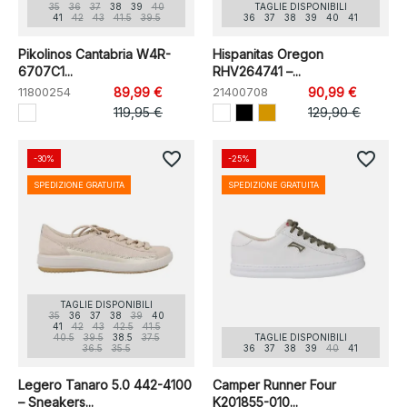
35
36
37
38
39
40
TAGLIE DISPONIBILI
41
42
43
41.5
39.5
36
37
38
39
40
41
Pikolinos Cantabria W4R-
Hispanitas Oregon
6707C1...
RHV264741 –...
11800254
89,99 €
21400708
90,99 €
119,95 €
129,90 €
favorite_border
favorite_border
-30%
-25%
SPEDIZIONE GRATUITA
SPEDIZIONE GRATUITA
TAGLIE DISPONIBILI
35
36
37
38
39
40
41
42
43
42.5
41.5
40.5
39.5
38.5
37.5
TAGLIE DISPONIBILI
36.5
35.5
36
37
38
39
40
41
Legero Tanaro 5.0 442-4100
Camper Runner Four
– Sneakers...
K201855-010...