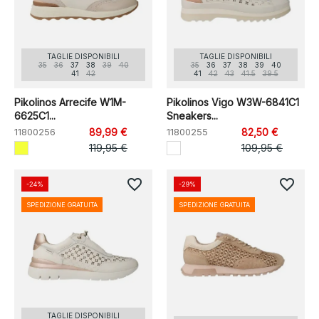
TAGLIE DISPONIBILI
TAGLIE DISPONIBILI
35
36
37
38
39
40
35
36
37
38
39
40
41
42
41
42
43
41.5
39.5
Pikolinos Arrecife W1M-
Pikolinos Vigo W3W-6841C1
6625C1...
Sneakers...
11800256
89,99 €
11800255
82,50 €
119,95 €
109,95 €
favorite_border
favorite_border
-24%
-29%
SPEDIZIONE GRATUITA
SPEDIZIONE GRATUITA
TAGLIE DISPONIBILI