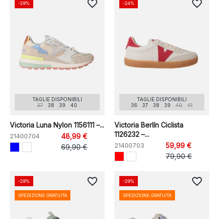
favorite_border
favorite_border
-29%
-24%
TAGLIE DISPONIBILI
TAGLIE DISPONIBILI
37
38
39
40
36
37
38
39
40
41
Victoria Luna Nylon 1156111 –...
Victoria Berlín Ciclista
1126232 –...
21400704
48,99 €
21400703
59,99 €
69,90 €
79,90 €
favorite_border
favorite_border
-29%
-29%
SPEDIZIONE GRATUITA
SPEDIZIONE GRATUITA