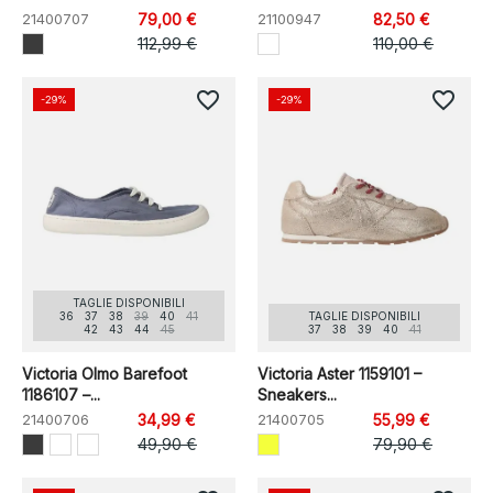
21400707
79,00 €
21100947
82,50 €
112,99 €
110,00 €
favorite_border
favorite_border
-29%
-29%
TAGLIE DISPONIBILI
36
37
38
39
40
41
TAGLIE DISPONIBILI
42
43
44
45
37
38
39
40
41
Victoria Olmo Barefoot
Victoria Aster 1159101 –
1186107 –...
Sneakers...
21400706
34,99 €
21400705
55,99 €
49,90 €
79,90 €