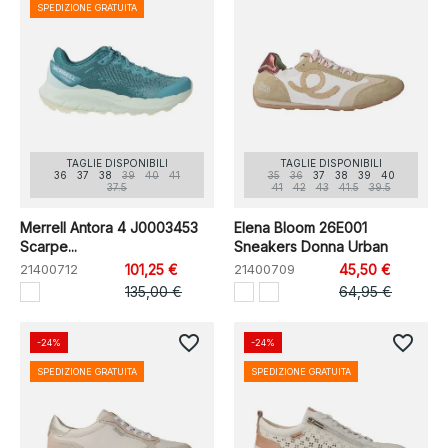
SPEDIZIONE GRATUITA
TAGLIE DISPONIBILI
TAGLIE DISPONIBILI
36
37
38
39
40
41
35
36
37
38
39
40
37.5
41
42
43
41.5
39.5
Merrell Antora 4 J0003453
Elena Bloom 26E001
Scarpe...
Sneakers Donna Urban
21400712
101,25 €
21400709
45,50 €
135,00 €
64,95 €
favorite_border
favorite_border
-24%
-24%
SPEDIZIONE GRATUITA
SPEDIZIONE GRATUITA