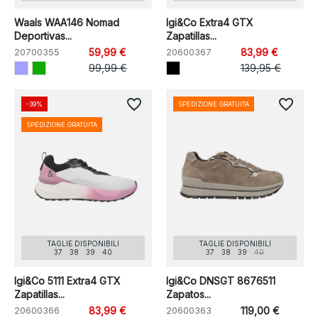
Waals WAA146 Nomad
Igi&Co Extra4 GTX
Deportivas...
Zapatillas...
20700355
59,99 €
20600367
83,99 €
99,99 €
139,95 €
favorite_border
favorite_border
-39%
SPEDIZIONE GRATUITA
SPEDIZIONE GRATUITA
TAGLIE DISPONIBILI
TAGLIE DISPONIBILI
37
38
39
40
37
38
39
40
Igi&Co 5111 Extra4 GTX
Igi&Co DNSGT 8676511
Zapatillas...
Zapatos...
20600366
83,99 €
20600363
119,00 €