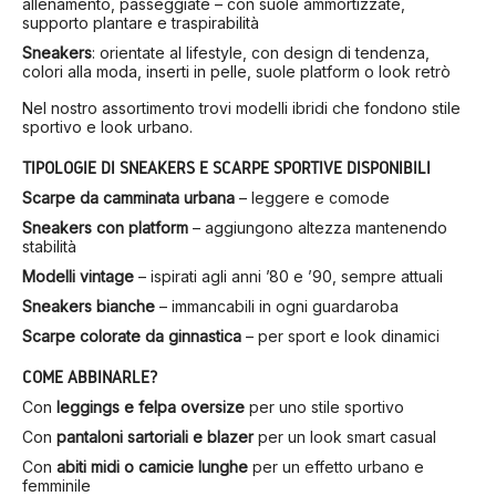
allenamento, passeggiate – con suole ammortizzate,
supporto plantare e traspirabilità
Sneakers
: orientate al lifestyle, con design di tendenza,
colori alla moda, inserti in pelle, suole platform o look retrò
Nel nostro assortimento trovi modelli ibridi che fondono stile
sportivo e look urbano.
TIPOLOGIE DI SNEAKERS E SCARPE SPORTIVE DISPONIBILI
Scarpe da camminata urbana
– leggere e comode
Sneakers con platform
– aggiungono altezza mantenendo
stabilità
Modelli vintage
– ispirati agli anni ’80 e ’90, sempre attuali
Sneakers bianche
– immancabili in ogni guardaroba
Scarpe colorate da ginnastica
– per sport e look dinamici
COME ABBINARLE?
Con
leggings e felpa oversize
per uno stile sportivo
Con
pantaloni sartoriali e blazer
per un look smart casual
Con
abiti midi o camicie lunghe
per un effetto urbano e
femminile