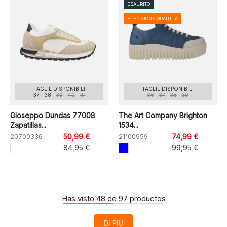
ESAURITO
SPEDIZIONE GRATUITA
TAGLIE DISPONIBILI
TAGLIE DISPONIBILI
37
38
39
40
41
36
37
38
39
Gioseppo Dundas 77008
The Art Company Brighton
Zapatillas...
1534...
20700336
50,99 €
21100959
74,99 €
84,95 €
99,95 €
Has visto 48 de 97 productos
DI PIÙ