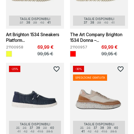
TAGLIE DISPONIBILI
TAGLIE DISPONIBILI
37
38
39
40
41
37
38
39
40
41
Art Brighton 1534 Sneakers
The Art Company Brighton
Platform...
1534 Donna –...
21100958
69,99 €
21100957
69,99 €
99,95 €
99,95 €
favorite_border
favorite_border
-25%
-30%
SPEDIZIONE GRATUITA
TAGLIE DISPONIBILI
TAGLIE DISPONIBILI
35
36
37
38
39
40
35
36
37
38
39
40
41
42
43
41.5
39.5
41
42
43
41.5
39.5