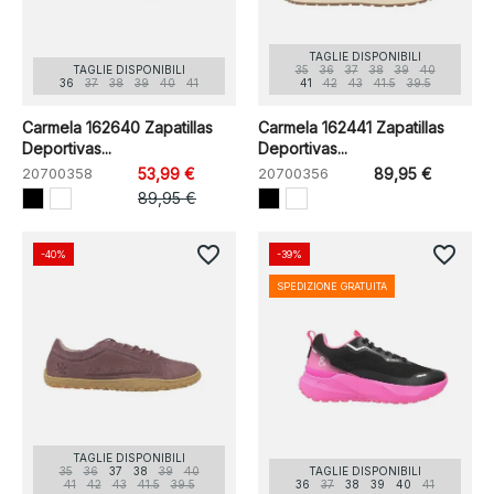
TAGLIE DISPONIBILI
TAGLIE DISPONIBILI
35
36
37
38
39
40
36
37
38
39
40
41
41
42
43
41.5
39.5
Carmela 162640 Zapatillas
Carmela 162441 Zapatillas
Deportivas...
Deportivas...
20700358
53,99 €
20700356
89,95 €
89,95 €
favorite_border
favorite_border
-40%
-39%
SPEDIZIONE GRATUITA
TAGLIE DISPONIBILI
35
36
37
38
39
40
TAGLIE DISPONIBILI
41
42
43
41.5
39.5
36
37
38
39
40
41