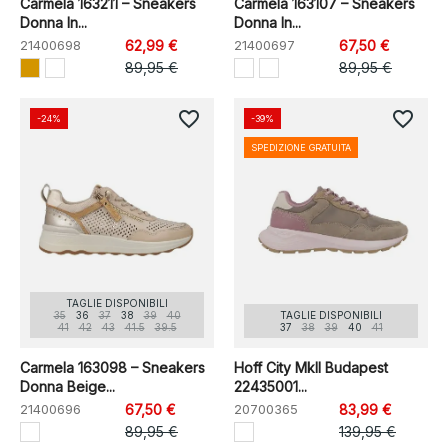
Carmela 163211 – Sneakers
Carmela 163107 – Sneakers
Donna In...
Donna In...
21400698
62,99 €
21400697
67,50 €
89,95 €
89,95 €
favorite_border
favorite_border
-24%
-39%
SPEDIZIONE GRATUITA
TAGLIE DISPONIBILI
35
36
37
38
39
40
TAGLIE DISPONIBILI
41
42
43
41.5
39.5
37
38
39
40
41
Carmela 163098 – Sneakers
Hoff City MkII Budapest
Donna Beige...
22435001...
21400696
67,50 €
20700365
83,99 €
89,95 €
139,95 €