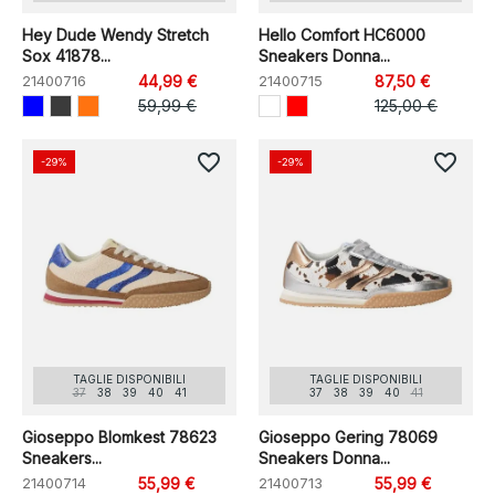
Hey Dude Wendy Stretch
Hello Comfort HC6000
Sox 41878...
Sneakers Donna...
21400716
44,99 €
21400715
87,50 €
59,99 €
125,00 €
favorite_border
favorite_border
-29%
-29%
TAGLIE DISPONIBILI
TAGLIE DISPONIBILI
37
38
39
40
41
37
38
39
40
41
Gioseppo Blomkest 78623
Gioseppo Gering 78069
Sneakers...
Sneakers Donna...
21400714
55,99 €
21400713
55,99 €