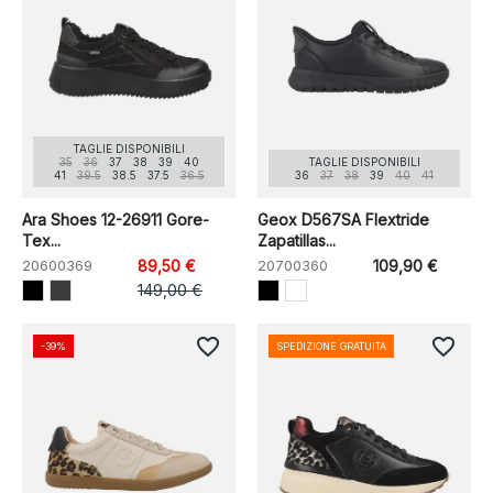
TAGLIE DISPONIBILI
35
36
37
38
39
40
TAGLIE DISPONIBILI
41
39.5
38.5
37.5
36.5
36
37
38
39
40
41
Ara Shoes 12-26911 Gore-
Geox D567SA Flextride
Tex...
Zapatillas...
20600369
89,50 €
20700360
109,90 €
149,00 €
favorite_border
favorite_border
-39%
SPEDIZIONE GRATUITA