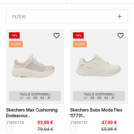
FILTERS
favorite_border
favorite_border
-19%
-19%
NUOVO
NUOVO
TAGLIE DISPONIBILI
TAGLIE DISPONIBILI
37
38
39
40
41
37
38
39
40
41
Skechers Max Cushioning
Skechers Bobs Moda Flex
Endeavour...
117731...
21400724
63,99 €
21400721
47,99 €
79,94 €
59,96 €