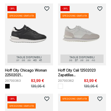
favorite_border
favorite_border
-39%
-39%
SPEDIZIONE GRATUITA
SPEDIZIONE GRATUITA
TAGLIE DISPONIBILI
TAGLIE DISPONIBILI
37
38
39
40
41
36
37
38
39
40
Hoff City Chicago Woman
Hoff City Cali 12502023
22502021...
Zapatillas...
20700363
83,99 €
20700362
83,99 €
139,95 €
139,95 €
favorite_border
favorite_border
-39%
SPEDIZIONE GRATUITA
SPEDIZIONE GRATUITA