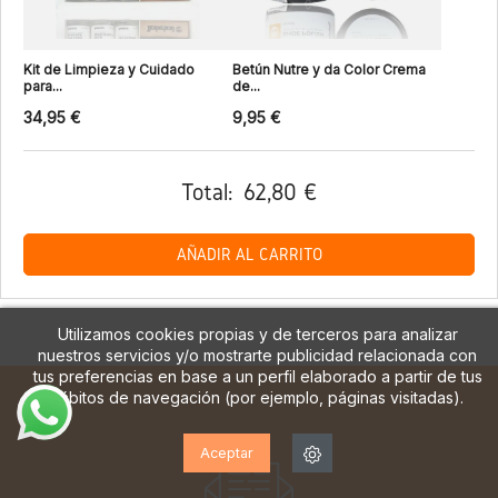
Kit de Limpieza y Cuidado
Betún Nutre y da Color Crema
para...
de...
34,95 €
9,95 €
Total:
62,80 €
AÑADIR AL CARRITO
Utilizamos cookies propias y de terceros para analizar
nuestros servicios y/o mostrarte publicidad relacionada con
tus preferencias en base a un perfil elaborado a partir de tus
hábitos de navegación (por ejemplo, páginas visitadas).
Aceptar