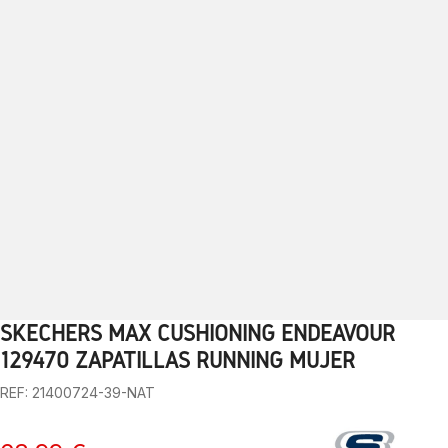
SKECHERS MAX CUSHIONING ENDEAVOUR
1
2
3
4
5
6
7
8
9
10
11
12
13
129470 ZAPATILLAS RUNNING MUJER
REF: 21400724-39-NAT