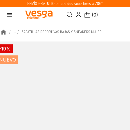
ENVÍO GRATUITO en pedidos superiores a 70€*
menu
(
0
)
home
...
ZAPATILLAS DEPORTIVAS BAJAS Y SNEAKERS MUJER
-19%
NUEVO