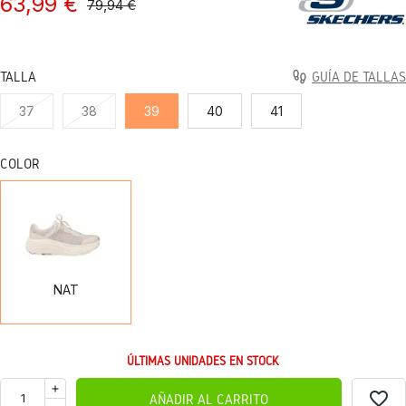
63,99 €
79,94 €
TALLA
GUÍA DE TALLAS
37
38
39
40
41
COLOR
NAT
NAT
ÚLTIMAS UNIDADES EN STOCK
favorite_border
AÑADIR AL CARRITO