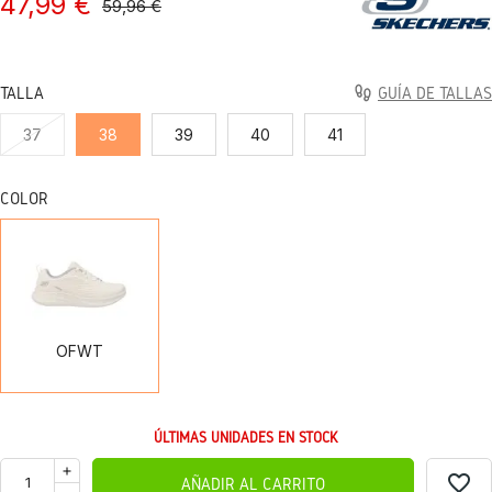
47,99 €
59,96 €
TALLA
GUÍA DE TALLAS
37
38
39
40
41
COLOR
OFWT
OFWT
ÚLTIMAS UNIDADES EN STOCK
favorite_border
AÑADIR AL CARRITO