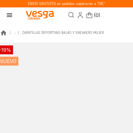
ENVÍO GRATUITO en pedidos superiores a 70€*
menu
(
0
)
home
...
ZAPATILLAS DEPORTIVAS BAJAS Y SNEAKERS MUJER
-19%
NUEVO