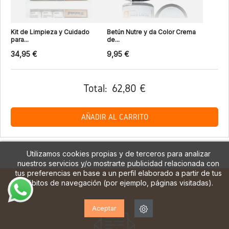
Kit de Limpieza y Cuidado
Betún Nutre y da Color Crema
para...
de...
34,95 €
9,95 €
Total:
62,80 €
AÑADIR AL CARRITO
Utilizamos cookies propias y de terceros para analizar
nuestros servicios y/o mostrarte publicidad relacionada con
tus preferencias en base a un perfil elaborado a partir de tus
hábitos de navegación (por ejemplo, páginas visitadas).
Aceptar