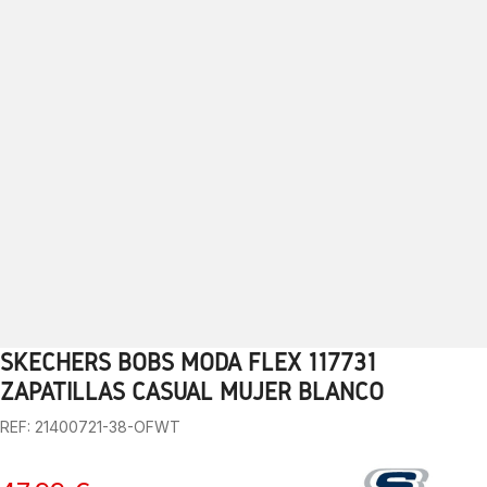
SKECHERS BOBS MODA FLEX 117731
1
2
3
4
5
6
7
8
9
10
11
12
13
ZAPATILLAS CASUAL MUJER BLANCO
REF: 21400721-38-OFWT