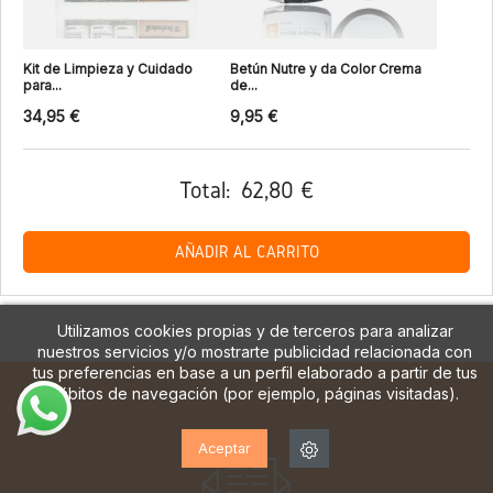
Kit de Limpieza y Cuidado
Betún Nutre y da Color Crema
para...
de...
34,95 €
9,95 €
Total:
62,80 €
AÑADIR AL CARRITO
Utilizamos cookies propias y de terceros para analizar
nuestros servicios y/o mostrarte publicidad relacionada con
tus preferencias en base a un perfil elaborado a partir de tus
hábitos de navegación (por ejemplo, páginas visitadas).
Aceptar