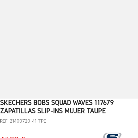
SKECHERS BOBS SQUAD WAVES 117679
1
2
3
4
5
6
7
8
9
10
11
12
13
ZAPATILLAS SLIP-INS MUJER TAUPE
REF: 21400720-41-TPE