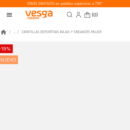
ENVÍO GRATUITO en pedidos superiores a 70€*
menu
(
0
)
home
...
ZAPATILLAS DEPORTIVAS BAJAS Y SNEAKERS MUJER
-19%
NUEVO