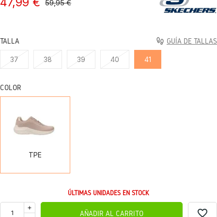
47,99 €
59,95 €
TALLA
GUÍA DE TALLAS
37
38
39
40
41
COLOR
TPE
TPE
ÚLTIMAS UNIDADES EN STOCK
favorite_border
AÑADIR AL CARRITO