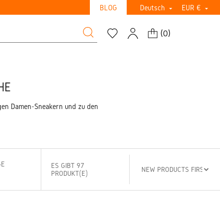
BLOG
Deutsch
EUR €


(
0
)
HE
igen Damen-Sneakern und zu den
GE
ES GIBT 97
PRODUKT(E)