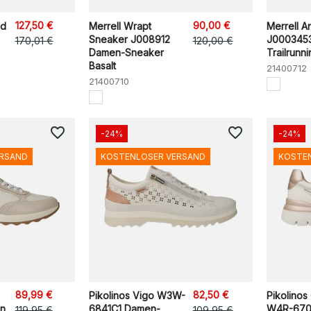
127,50 €
90,00 €
ed
Merrell Wrapt
Merrell A
Sneaker J008912
J000345
170,01 €
120,00 €
Damen-Sneaker
Trailrunnin
Basalt
21400712
21400710
favorite_border
favorite_border
-24%
-24%
ERSAND
KOSTENLOSER VERSAND
KOSTE
89,99 €
82,50 €
Pikolinos Vigo W3W-
Pikolinos
n
6841C1 Damen-
W4R-670
119,95 €
109,95 €