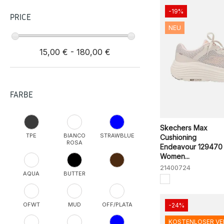
-19%
PRICE
NEU
15,00 € - 180,00 €
FARBE
Skechers Max
TPE
BIANCO
STRAWBLUE
Cushioning
ROSA
Endeavour 129470
Women...
21400724
AQUA
BUTTER
OFWT
MUD
OFF/PLATA
-24%
KOSTENLOSER V