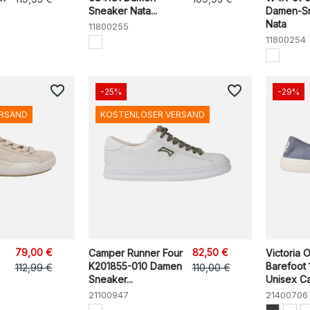
Sneaker Nata...
Damen-S
Nata
11800255
11800254
favorite_border
favorite_border
-25%
-29%
ERSAND
KOSTENLOSER VERSAND
79,00 €
82,50 €
Camper Runner Four
Victoria 
K201855-010 Damen
Barefoot 
112,99 €
110,00 €
Sneaker...
Unisex Ca
21100947
21400706