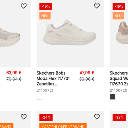
favorite_border
favorite_border
-19%
-19%
NEU
NEU
63,99 €
47,99 €
Skechers Bobs
Skechers
Moda Flex 117731
Squad W
79,94 €
59,96 €
Zapatillas...
117679 Zap
21400721
21400720
favorite_border
favorite_border
-24%
-29%
ERSAND
KOSTENLOSER VERSAND