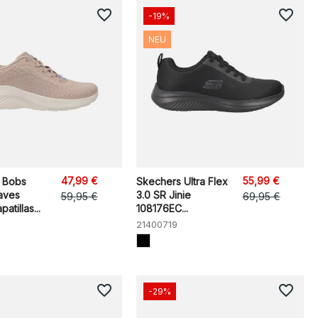
favorite_border
favorite_border
-19%
NEU
47,99 €
55,99 €
 Bobs
Skechers Ultra Flex
aves
3.0 SR Jinie
59,95 €
69,95 €
atillas...
108176EC...
21400719
favorite_border
favorite_border
-29%