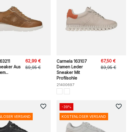
62,99 €
67,50 €
63211
Carmela 163107
eaker Aus
Damen Leder
89,95 €
89,95 €
em...
Sneaker Mit
Profilsohle
21400697
favorite_border
favorite_border
-39%
NLOSER VERSAND
KOSTENLOSER VERSAND