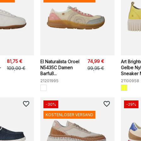
81,75 €
74,99 €
El Naturalista Oroel
Art Brigh
-
N5435C Damen
Gelbe Ny
109,00 €
99,95 €
Barfuß...
Sneaker Mi
21201995
21100958
favorite_border
favorite_border
-30%
-29%
KOSTENLOSER VERSAND