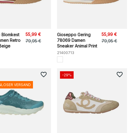
55,99 €
55,99 €
 Blomkest
Gioseppo Gering
men Retro
78069 Damen
79,95 €
79,95 €
Beige
Sneaker Animal Print
21400713
favorite_border
favorite_border
-29%
NLOSER VERSAND