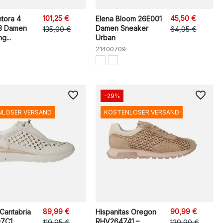
101,25 €
45,50 €
ntora 4
Elena Bloom 26E001
3 Damen
Damen Sneaker
135,00 €
64,95 €
g...
Urban
21400709
favorite_border
favorite_border
-29%
NLOSER VERSAND
KOSTENLOSER VERSAND
89,99 €
90,99 €
 Cantabria
Hispanitas Oregon
7C1
RHV264741 –
119,95 €
129,90 €