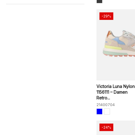
-29%
Victoria Luna Nylon
1156111 – Damen
Retro...
21400704
-24%