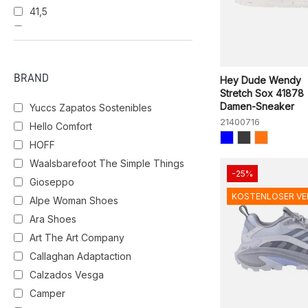
41,5
CEREZA
DESERT
42
43
FANGO
WHITE
BLACK/CHARCOAL
44
BRAND
Hey Dude Wendy
Stretch Sox 41878
CASPER
WHITE/GOLD
Damen-Sneaker
Yuccs Zapatos Sostenibles
21400716
Hello Comfort
NOCHE
HOFF
Waalsbarefoot The Simple Things
-25%
Gioseppo
BKCC
SABBIA
WHITE/OFF
WHITE
KOSTENLOSER V
Alpe Woman Shoes
Ara Shoes
Art The Art Company
NAN
Callaghan Adaptaction
Calzados Vesga
Camper