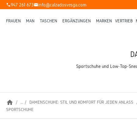
947 261 673
info@calzadosvesga.com
phone
mail
FRAUEN
MAN
TASCHEN
ERGÄNZUNGEN
MARKEN
VERTRIEB
D
Sportschuhe und Low-Top-Sneak
home
...
DAMENSCHUHE: STIL UND KOMFORT FÜR JEDEN ANLASS
SPORTSCHUHE