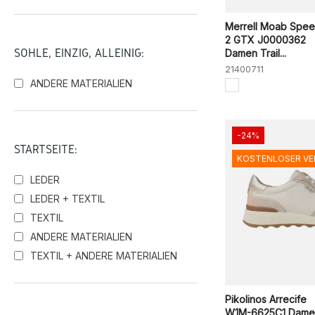
Carmela Shoes
El Naturalista
Merrell Moab Spe
2 GTX J0000362
Geox
SOHLE, EINZIG, ALLEINIG:
Damen Trail...
Hey Dude
21400711
Hispanitas
ANDERE MATERIALIEN
Igi&Co
Legero
-24%
Merrell
STARTSEITE:
New Balance
KOSTENLOSER V
Pedro Miralles
LEDER
Pikolinos
LEDER + TEXTIL
Skechers
TEXTIL
Sunni Sabbi
ANDERE MATERIALIEN
Victoria
TEXTIL + ANDERE MATERIALIEN
Wonders
Pikolinos Arrecife
W1M-6625C1 Dame