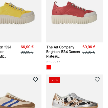
69,99 €
69,99 €
ton 1534
The Art Company
lon
Brighton 1534 Damen
99,95 €
99,95 €
t...
Plateau...
21100957
favorite_border
favorite_border
-29%