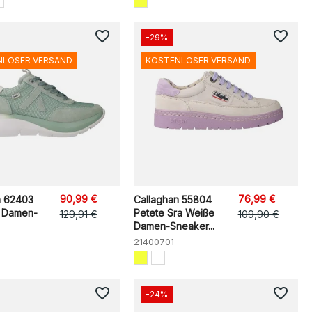
favorite_border
favorite_border
-29%
NLOSER VERSAND
KOSTENLOSER VERSAND
90,99 €
76,99 €
n 62403
Callaghan 55804
o Damen-
Petete Sra Weiße
129,91 €
109,90 €
Damen-Sneaker...
21400701
favorite_border
favorite_border
-24%