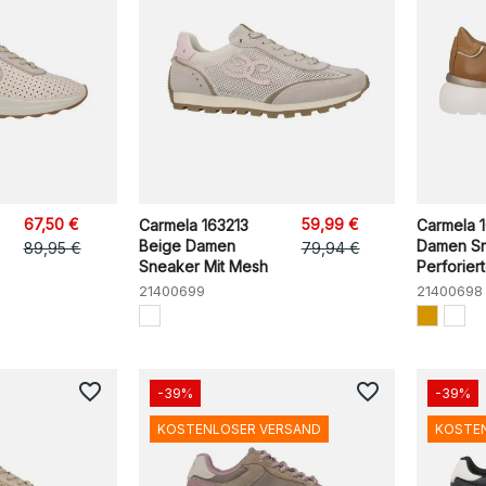
67,50 €
59,99 €
Carmela 163213
Carmela 1
Beige Damen
Damen Sn
89,95 €
79,94 €
Sneaker Mit Mesh
Perforiert
21400699
21400698
favorite_border
favorite_border
-39%
-39%
KOSTENLOSER VERSAND
KOSTE