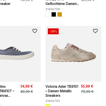
neaker
Geflochtene Damen...
21400708
favorite_border
favorite_border
-29%
34,99 €
55,99 €
Olmo
Victoria Aster 1159101
1186107 –
– Damen Metallic
49,90 €
79,90 €
nvas...
Sneakers
21400705