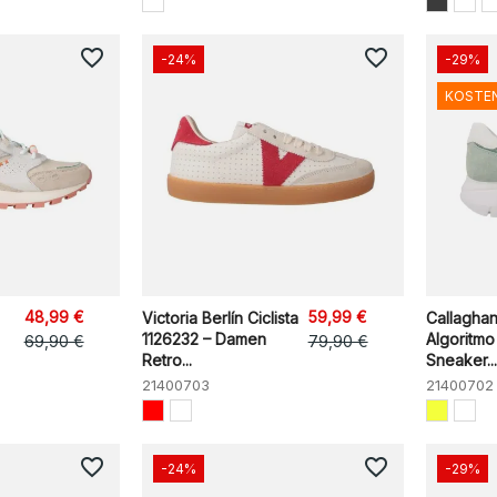
favorite_border
favorite_border
-24%
-29%
KOSTE
48,99 €
59,99 €
Victoria Berlín Ciclista
Callagha
1126232 – Damen
Algoritm
69,90 €
79,90 €
Retro...
Sneaker...
21400703
21400702
favorite_border
favorite_border
-24%
-29%