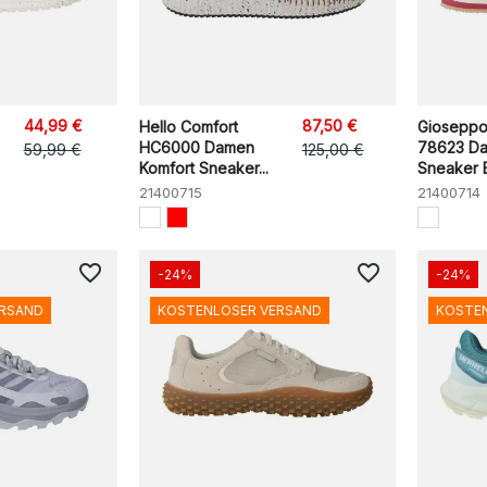
44,99 €
87,50 €
Hello Comfort
Gioseppo
HC6000 Damen
78623 Da
59,99 €
125,00 €
Komfort Sneaker...
Sneaker 
21400715
21400714
favorite_border
favorite_border
-24%
-24%
ERSAND
KOSTENLOSER VERSAND
KOSTE