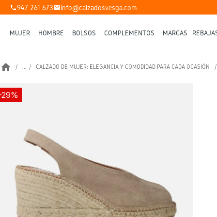
947 261 673
info@calzadosvesga.com
phone
mail
MUJER
HOMBRE
BOLSOS
COMPLEMENTOS
MARCAS
REBAJA
home
...
CALZADO DE MUJER: ELEGANCIA Y COMODIDAD PARA CADA OCASIÓN
-29%