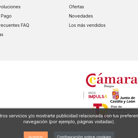
voluciones
Ofertas
 Pago
Novedades
recuentes FAQ
Los más vendidos
as
ros servicios y/o mostrarte publicidad relacionada con tus preferen
navegación (por ejemplo, páginas visitadas).
Aceptar
Configuración sobre cookies