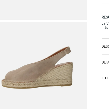
RES
La V
más 
DES
DET
LO 