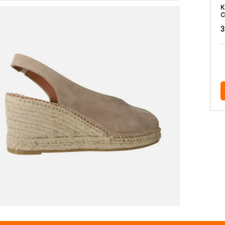
K
C
3