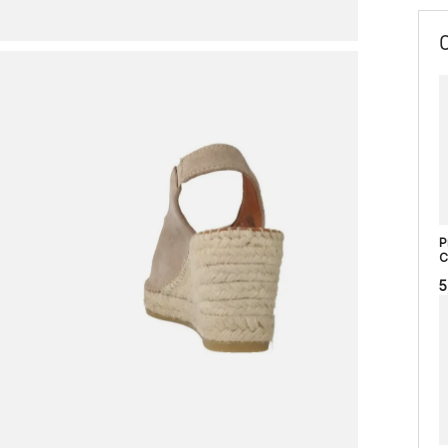
P
C
5