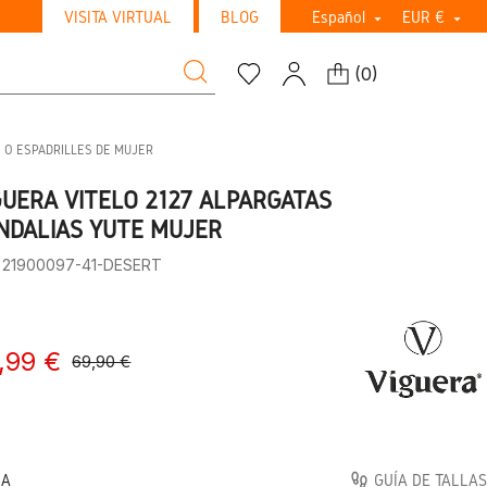
VISITA VIRTUAL
BLOG
Español
EUR €


(
0
)
 O ESPADRILLES DE MUJER
GUERA VITELO 2127 ALPARGATAS
NDALIAS YUTE MUJER
: 21900097-41-DESERT
,99 €
69,90 €
LA
GUÍA DE TALLAS