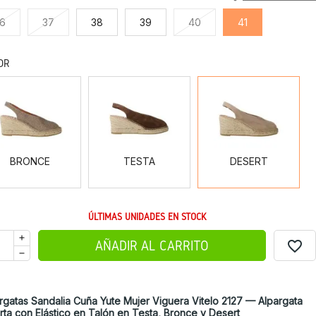
6
37
38
39
40
41
OR
BRONCE
TESTA
DESERT
BRONCE
TESTA
DESERT
ÚLTIMAS UNIDADES EN STOCK
favorite_border
AÑADIR AL CARRITO
rgatas Sandalia Cuña Yute Mujer Viguera Vitelo 2127 — Alpargata
rta con Elástico en Talón en Testa, Bronce y Desert