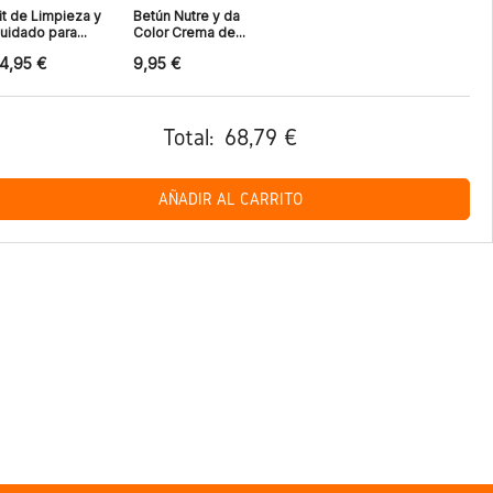
it de Limpieza y
Betún Nutre y da
uidado para...
Color Crema de...
4,95 €
9,95 €
Total:
68,79 €
AÑADIR AL CARRITO