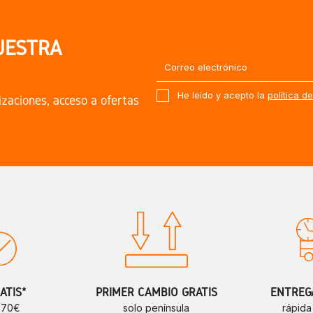
UESTRA
He leído y acepto la
política d
izaciones, acceso a ofertas
ATIS*
PRIMER CAMBIO GRATIS
ENTREGA
e 70€
solo península
rápida