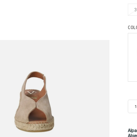
3
COL
Alpa
Abie