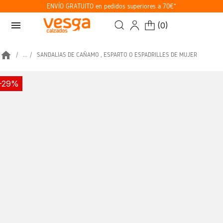
ENVÍO GRATUITO en pedidos superiores a 70€*
menu
(
0
)
home
...
SANDALIAS DE CAÑAMO , ESPARTO O ESPADRILLES DE MUJER
-29%