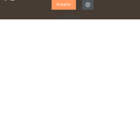
Aceptar
¡SUSCRÍBETE A NUESTRA
NEWSLETTER!
Suscríbase para recibir actualizaciones, acceso a
ofertas exclusivas y mucho más.
He leído y acepto la
política de privacidad