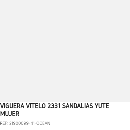
VIGUERA VITELO 2331 SANDALIAS YUTE
1
2
3
4
5
6
7
8
9
10
MUJER
REF: 21900099-41-OCEAN