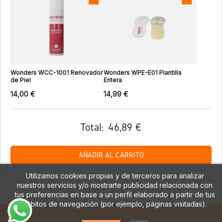
Wonders WCC-1001 Renovador
Wonders WPE-E01 Plantilla
de Piel
Entera
14,00 €
14,99 €
Total:
46,89 €
AÑADIR AL CARRITO
Utilizamos cookies propias y de terceros para analizar
nuestros servicios y/o mostrarte publicidad relacionada con
tus preferencias en base a un perfil elaborado a partir de tus
hábitos de navegación (por ejemplo, páginas visitadas).