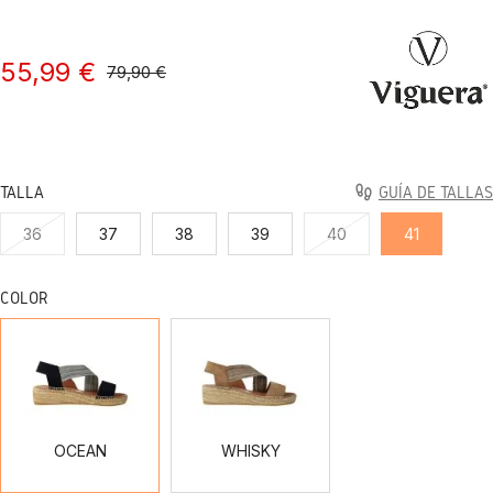
55,99 €
79,90 €
TALLA
GUÍA DE TALLAS
36
37
38
39
40
41
COLOR
OCEAN
WHISKY
OCEAN
WHISKY