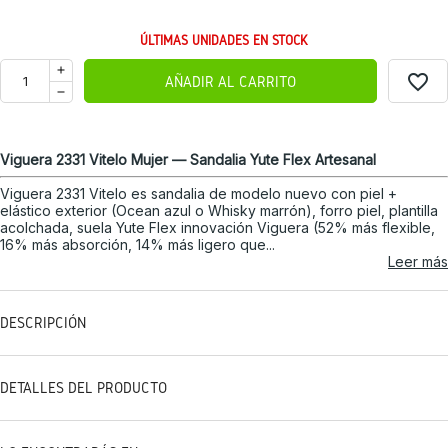
ÚLTIMAS UNIDADES EN STOCK
favorite_border
AÑADIR AL CARRITO
Viguera 2331 Vitelo Mujer — Sandalia Yute Flex Artesanal
Viguera 2331 Vitelo es sandalia de modelo nuevo con piel +
elástico exterior (Ocean azul o Whisky marrón), forro piel, plantilla
acolchada, suela Yute Flex innovación Viguera (52% más flexible,
16% más absorción, 14% más ligero que...
Leer más
DESCRIPCIÓN
DETALLES DEL PRODUCTO