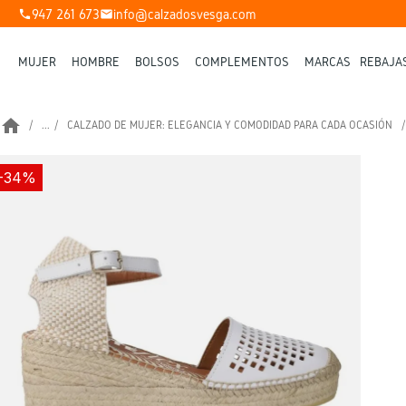
947 261 673
info@calzadosvesga.com
phone
mail
MUJER
HOMBRE
BOLSOS
COMPLEMENTOS
MARCAS
REBAJA
home
...
CALZADO DE MUJER: ELEGANCIA Y COMODIDAD PARA CADA OCASIÓN
-34%