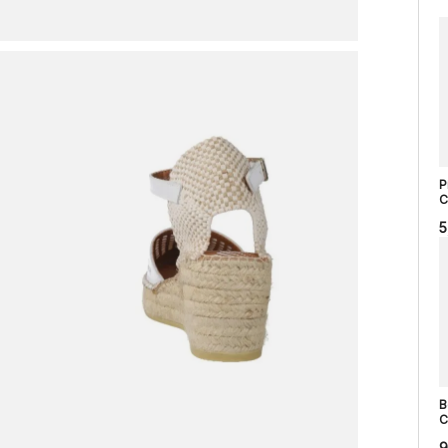
P
C
5
B
C
9