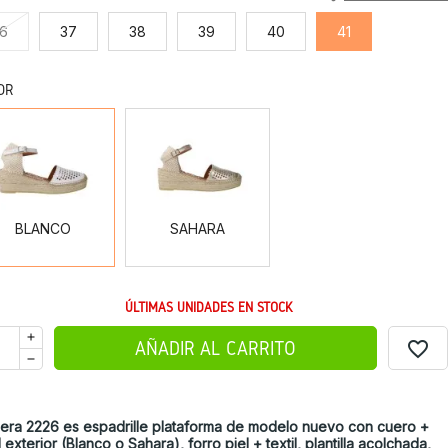
6
37
38
39
40
41
OR
BLANCO
SAHARA
BLANCO
SAHARA
ÚLTIMAS UNIDADES EN STOCK
favorite_border
AÑADIR AL CARRITO
era 2226 es espadrille plataforma de modelo nuevo con cuero +
il exterior (Blanco o Sahara), forro piel + textil, plantilla acolchada,