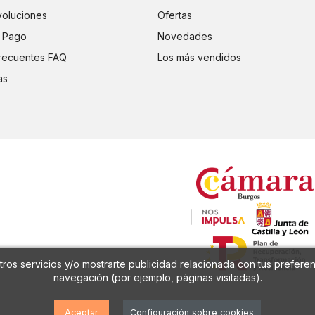
voluciones
Ofertas
 Pago
Novedades
recuentes FAQ
Los más vendidos
as
ros servicios y/o mostrarte publicidad relacionada con tus preferen
navegación (por ejemplo, páginas visitadas).
Aceptar
Configuración sobre cookies