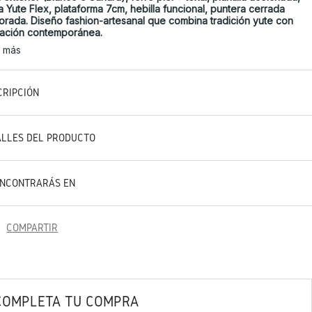
a Yute Flex, plataforma 7cm, hebilla funcional, puntera cerrada
orada. Diseño fashion-artesanal que combina tradición yute con
ación contemporánea.
r más
CRIPCIÓN
ALLES DEL PRODUCTO
ENCONTRARÁS EN
COMPARTIR
COMPLETA TU COMPRA