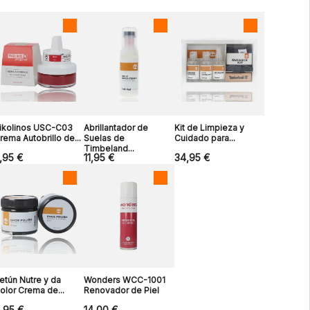
ikolinos USC-C03
Abrillantador de
Kit de Limpieza y
rema Autobrillo de...
Suelas de
Cuidado para...
Timbeland...
,95 €
11,95 €
34,95 €
etún Nutre y da
Wonders WCC-1001
olor Crema de...
Renovador de Piel
,95 €
14,00 €