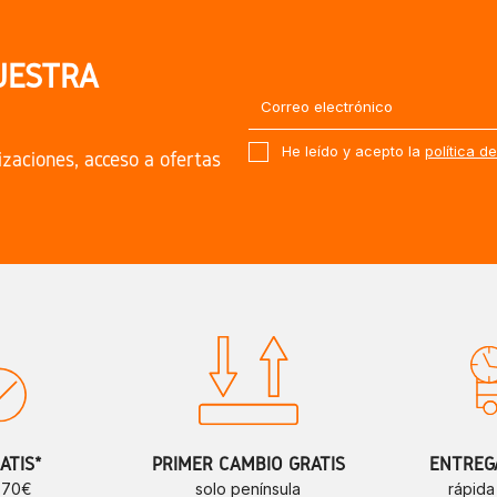
UESTRA
He leído y acepto la
política d
izaciones, acceso a ofertas
ATIS*
PRIMER CAMBIO GRATIS
ENTREGA
e 70€
solo península
rápida