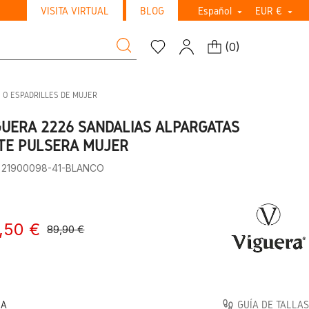
VISITA VIRTUAL
BLOG
Español
EUR €


(
0
)
 O ESPADRILLES DE MUJER
GUERA 2226 SANDALIAS ALPARGATAS
TE PULSERA MUJER
: 21900098-41-BLANCO
,50 €
89,90 €
LA
GUÍA DE TALLAS