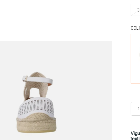
3
COL
Vigu
text