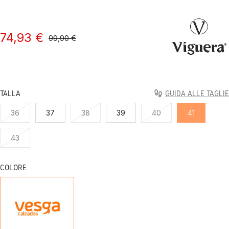
74,93 €
99,90 €
TALLA
GUIDA ALLE TAGLIE
36
37
38
39
40
41
43
COLORE
NEGRO