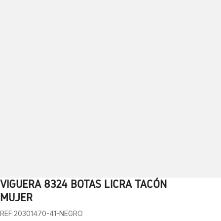
VIGUERA 8324 BOTAS LICRA TACÓN
1
2
3
4
5
6
7
8
9
10
MUJER
REF:20301470-41-NEGRO