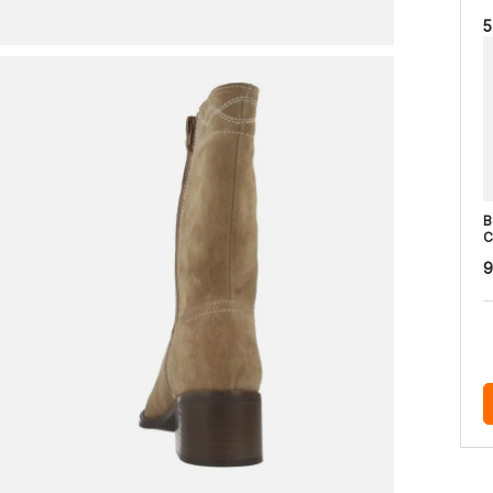
5
B
C
9