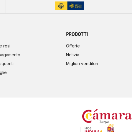
PRODOTTI
e resi
Offerte
 pagamento
Notizia
equenti
Migliori venditori
glie