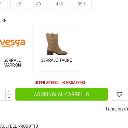
1
42
43
41.5
39.5
ORE
SERRAJE
SERRAJE
MARRON
TAUPE
SERRAJE
SERRAJE TAUPE
MARRON
ULTIMI ARTICOLI IN MAGAZZINO
favorite_border
AGGIUNGI AL CARRELLO
Leggi di più
TAGLI DEL PRODOTTO