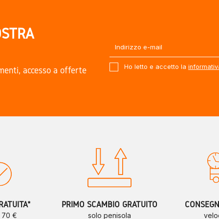
OSTRA
Ho letto e accetto la
informativ
amenti, accesso a offerte
.
RATUITA*
PRIMO SCAMBIO GRATUITO
CONSEGNE
a 70 €
solo penisola
velo