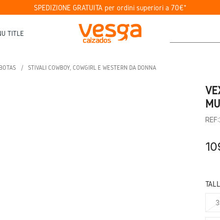
SPEDIZIONE GRATUITA per ordini superiori a 70€*
U TITLE
BOTAS
STIVALI COWBOY, COWGIRL E WESTERN DA DONNA
VE
MU
REF
10
TAL
3