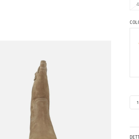
4
COL
DET