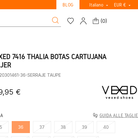
BLOG
Italiano
EUR €


(
0
)
XED 7416 THALIA BOTAS CARTUJANA
JER
:20301461-36-SERRAJE TAUPE
9,95 €
LA
GUIDA ALLE TAGLIE
5
36
37
38
39
40