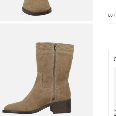
LO 
P
C