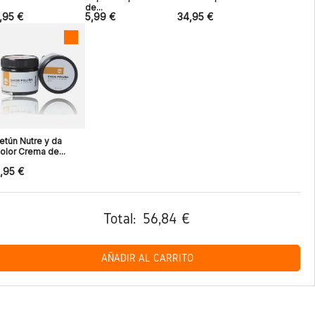
de...
,95 €
5,99 €
34,95 €
etún Nutre y da
olor Crema de...
,95 €
Total:
56,84 €
AÑADIR AL CARRITO