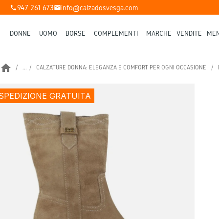
947 261 673
info@calzadosvesga.com
phone
mail
DONNE
UOMO
BORSE
COMPLEMENTI
MARCHE
VENDITE
MEN
home
...
CALZATURE DONNA: ELEGANZA E COMFORT PER OGNI OCCASIONE
SPEDIZIONE GRATUITA