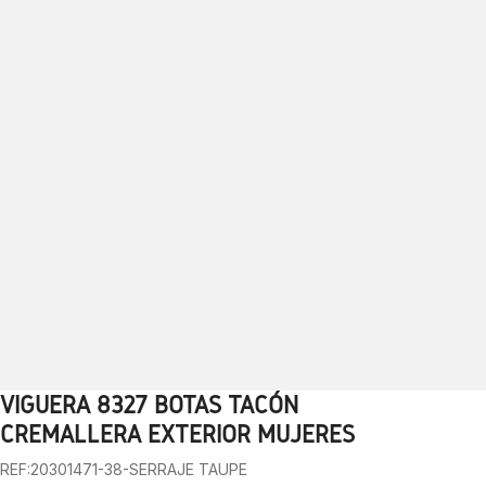
VIGUERA 8327 BOTAS TACÓN
1
2
3
CREMALLERA EXTERIOR MUJERES
REF:20301471-38-SERRAJE TAUPE