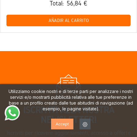
Total:
56,84 €
AÑADIR AL CARRITO
Utilizziamo cookie nostri e di terze parti per analizzare i nostri
servizi e/o mostrarti pubblicità relativa alle tue preferenze in
base a un profilo creato dalle tue abitudini di navigazione (ad
ISCRIVITI ALLA NOSTRA
esempio, le pagine visitate).
NEWSLETTER!
Accept
Iscriviti per ricevere aggiornamenti, accesso a offerte