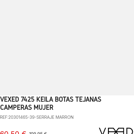
VEXED 7425 KEILA BOTAS TEJANAS
1
2
3
4
5
6
7
8
9
10
CAMPERAS MUJER
REF:20301465-39-SERRAJE MARRON
60,50 €
109,95 €