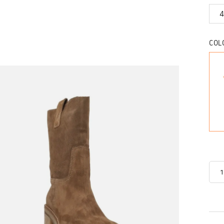
4
COL