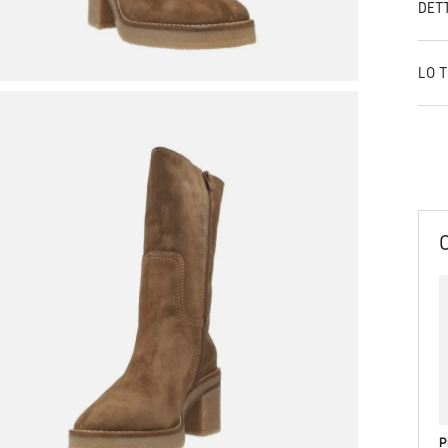
DET
LO 
P