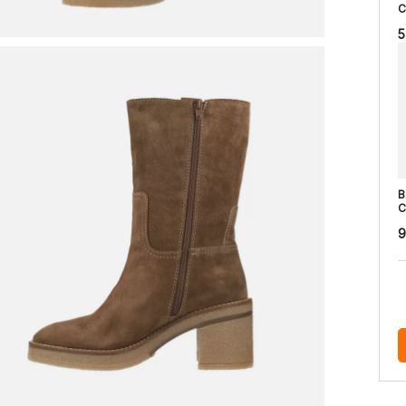
C
5
B
C
9