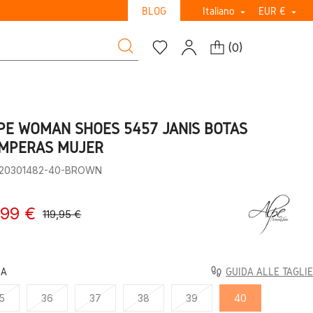
BLOG
Italiano
EUR €


(
0
)
PE WOMAN SHOES 5457 JANIS BOTAS
MPERAS MUJER
:20301482-40-BROWN
,99 €
119,95 €
LA
GUIDA ALLE TAGLIE
5
36
37
38
39
40