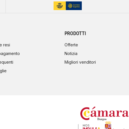
PRODOTTI
e resi
Offerte
 pagamento
Notizia
equenti
Migliori venditori
glie