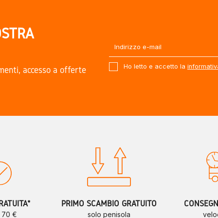
OSTRA
Ho letto e accetto la
informativ
amenti, accesso a offerte
.
RATUITA*
PRIMO SCAMBIO GRATUITO
CONSEGNE
a 70 €
solo penisola
velo