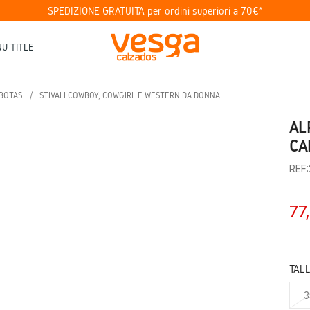
SPEDIZIONE GRATUITA per ordini superiori a 70€*
U TITLE
BOTAS
STIVALI COWBOY, COWGIRL E WESTERN DA DONNA
AL
CA
REF
77
TAL
3