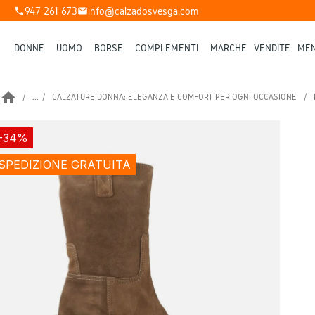
947 261 673
info@calzadosvesga.com
phone
mail
DONNE
UOMO
BORSE
COMPLEMENTI
MARCHE
VENDITE
MEN
home
...
CALZATURE DONNA: ELEGANZA E COMFORT PER OGNI OCCASIONE
-34%
SPEDIZIONE GRATUITA