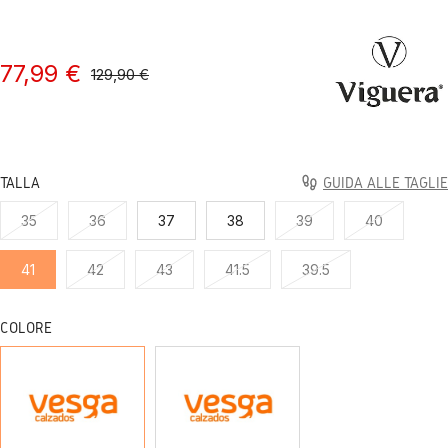
77,99 €
129,90 €
TALLA
GUIDA ALLE TAGLIE
35
36
37
38
39
40
41
42
43
41.5
39.5
COLORE
SERRAJE
SERRAJE
NEGRO
TAUPE