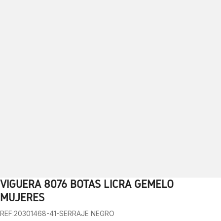
VIGUERA 8076 BOTAS LICRA GEMELO
1
2
3
MUJERES
REF:20301468-41-SERRAJE NEGRO