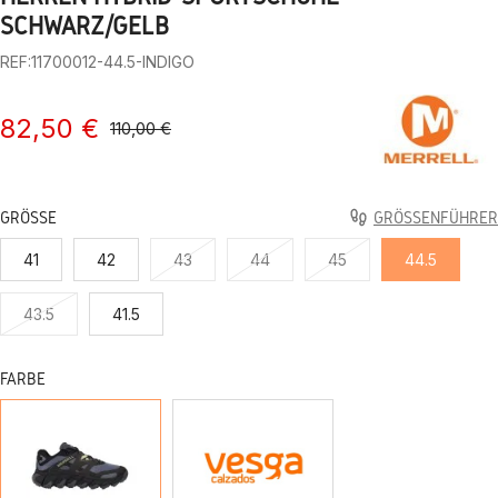
SCHWARZ/GELB
REF:11700012-44.5-INDIGO
82,50 €
110,00 €
GRÖSSE
GRÖSSENFÜHRER
41
42
43
44
45
44.5
43.5
41.5
FARBE
INDIGO
BLAU
UND
SCHWARZ