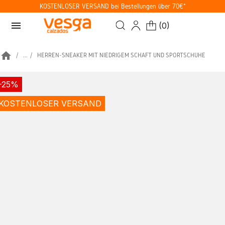
KOSTENLOSER VERSAND bei Bestellungen über 70€*
menu
(
0
)
home
...
HERREN-SNEAKER MIT NIEDRIGEM SCHAFT UND SPORTSCHUHE
-25%
KOSTENLOSER VERSAND