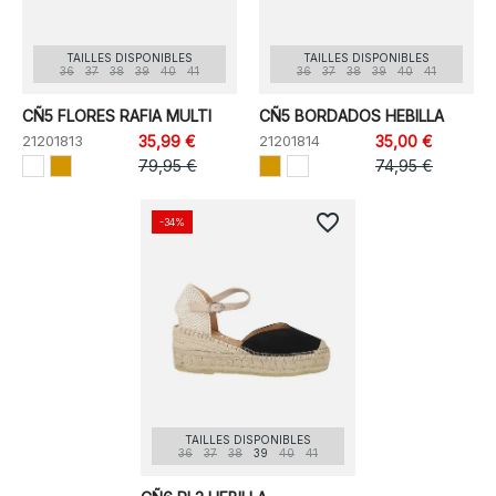
TAILLES DISPONIBLES
TAILLES DISPONIBLES
36
37
38
39
40
41
36
37
38
39
40
41
CÑ5 FLORES RAFIA MULTI
CÑ5 BORDADOS HEBILLA
21201813
35,99 €
21201814
35,00 €
79,95 €
74,95 €
favorite_border
-34%
TAILLES DISPONIBLES
36
37
38
39
40
41