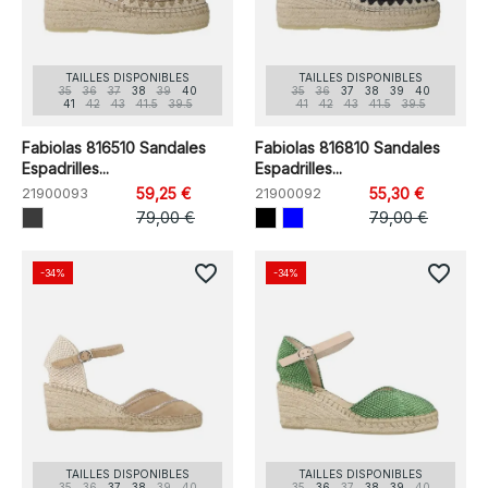
TAILLES DISPONIBLES
TAILLES DISPONIBLES
35
36
37
38
39
40
35
36
37
38
39
40
41
42
43
41.5
39.5
41
42
43
41.5
39.5
Fabiolas 816510 Sandales
Fabiolas 816810 Sandales
Espadrilles...
Espadrilles...
21900093
59,25 €
21900092
55,30 €
79,00 €
79,00 €
favorite_border
favorite_border
-34%
-34%
TAILLES DISPONIBLES
TAILLES DISPONIBLES
35
36
37
38
39
40
35
36
37
38
39
40