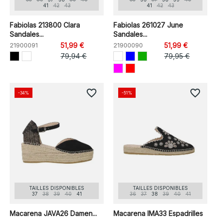
41
42
43
41
42
43
Fabiolas 213800 Clara
Fabiolas 261027 June
Sandales...
Sandales...
21900091
51,99 €
21900090
51,99 €
79,94 €
79,95 €
favorite_border
favorite_border
-34%
-51%
TAILLES DISPONIBLES
TAILLES DISPONIBLES
37
38
39
40
41
36
37
38
39
40
41
Macarena JAVA26 Damen...
Macarena IMA33 Espadrilles