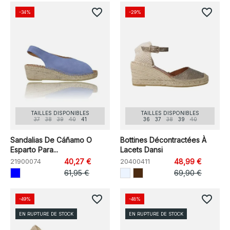
favorite_border
favorite_border
-34%
-29%
TAILLES DISPONIBLES
TAILLES DISPONIBLES
37
38
39
40
41
36
37
38
39
40
Sandalias De Cáñamo O
Bottines Décontractées À
Esparto Para...
Lacets Dansi
21900074
40,27 €
20400411
48,99 €
61,95 €
69,90 €
favorite_border
favorite_border
-49%
-48%
EN RUPTURE DE STOCK
EN RUPTURE DE STOCK