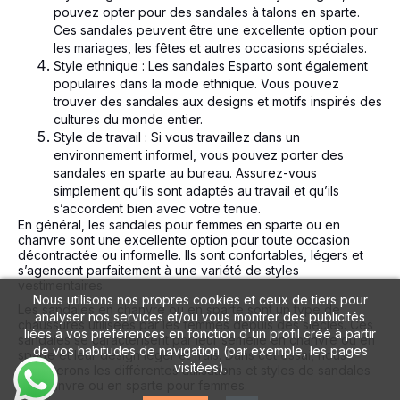
pouvez opter pour des sandales à talons en sparte.
Ces sandales peuvent être une excellente option pour
les mariages, les fêtes et autres occasions spéciales.
Style ethnique : Les sandales Esparto sont également
populaires dans la mode ethnique. Vous pouvez
trouver des sandales aux designs et motifs inspirés des
cultures du monde entier.
Style de travail : Si vous travaillez dans un
environnement informel, vous pouvez porter des
sandales en sparte au bureau. Assurez-vous
simplement qu’ils sont adaptés au travail et qu’ils
s’accordent bien avec votre tenue.
En général, les sandales pour femmes en sparte ou en
chanvre sont une excellente option pour toute occasion
décontractée ou informelle. Ils sont confortables, légers et
s’agencent parfaitement à une variété de styles
vestimentaires.
Nous utilisons nos propres cookies et ceux de tiers pour
Les sandales en chanvre ou en sparte sont un type de
analyser nos services et/ou vous montrer des publicités
chaussures utilisées par les femmes depuis des siècles. Ces
liées à vos préférences en fonction d'un profil créé à partir
sandales se caractérisent par leur semelle en chanvre ou en
de vos habitudes de navigation (par exemple, les pages
sparte et leur design léger et frais. Dans cet essai, nous
visitées).
explorerons les différentes utilisations et styles de sandales
en chanvre ou en sparte pour femmes.