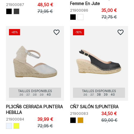
Femme En Jute
21900087
48,50 €
21900086
35,00 €
73,95 €
72,75 €
favorite_border
favorite_border
-45%
-50%
TAILLES DISPONIBLES
TAILLES DISPONIBLES
36
37
38
39
40
36
37
38
39
40
PL3CÑ8 CERRADA PUNTERA
CÑ7 SALÓN S/PUNTERA
HEBILLA
21900083
34,50 €
21900084
39,99 €
69,00 €
72,95 €