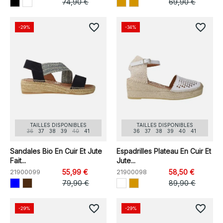
74,90 €
69,90 €
favorite_border
favorite_border
-29%
-34%
TAILLES DISPONIBLES
TAILLES DISPONIBLES
36
37
38
39
40
41
36
37
38
39
40
41
Sandales Bio En Cuir Et Jute
Espadrilles Plateau En Cuir Et
Fait...
Jute...
21900099
55,99 €
21900098
58,50 €
79,90 €
89,90 €
favorite_border
favorite_border
-29%
-29%