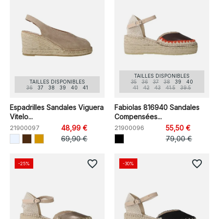
TAILLES DISPONIBLES
TAILLES DISPONIBLES
35
36
37
38
39
40
36
37
38
39
40
41
41
42
43
41.5
39.5
Espadrilles Sandales Viguera
Fabiolas 816940 Sandales
Vitelo...
Compensées...
21900097
48,99 €
21900096
55,50 €
69,90 €
79,00 €
favorite_border
favorite_border
-25%
-30%