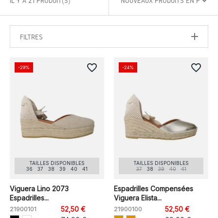
IL Y A 21 PRODUIT(S)
FILTRES
favorite_border
favorite_border
-29%
-24%
TAILLES DISPONIBLES
TAILLES DISPONIBLES
36
37
38
39
40
41
37
38
39
40
41
Viguera Lino 2073
Espadrilles Compensées
Espadrilles...
Viguera Elista...
21900101
52,50 €
21900100
52,50 €