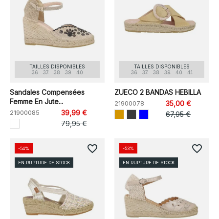
TAILLES DISPONIBLES
TAILLES DISPONIBLES
36
37
38
39
40
36
37
38
39
40
41
Sandales Compensées
ZUECO 2 BANDAS HEBILLA
Femme En Jute...
21900078
35,00 €
21900085
39,99 €
67,95 €
79,95 €
favorite_border
favorite_border
-54%
-53%
EN RUPTURE DE STOCK
EN RUPTURE DE STOCK